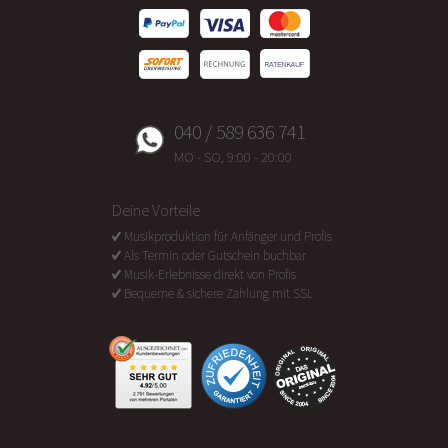
040 / 589 636 741
MO - SO, 9:00 - 20:00
Deine Vorteile
Musikproduktion für Anfänger und Profis
Als Termin oder Gutschein buchbar
Musik-Erlebnisse direkt von Profis
Bequeme & sichere Zahlung mit SSL