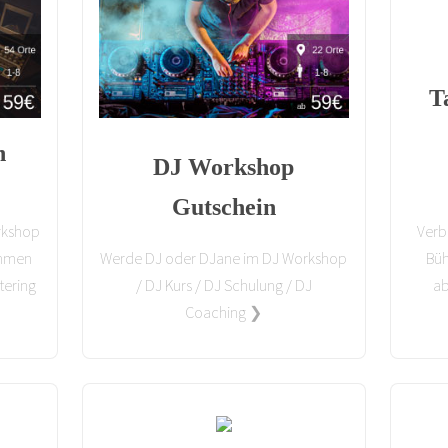
T
n
DJ Workshop
Gutschein
rkshop
Verb
ehmen
Werde DJ oder DJane im DJ Workshop
Büh
tering
/ DJ Kurs / DJ Schulung / DJ
ab
Coaching ❯