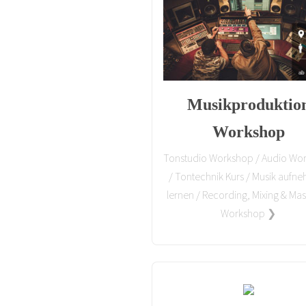
Musikproduktio
Workshop
Tonstudio Workshop / Audio Wo
/ Tontechnik Kurs / Musik aufn
lernen / Recording, Mixing & Mas
Workshop ❯