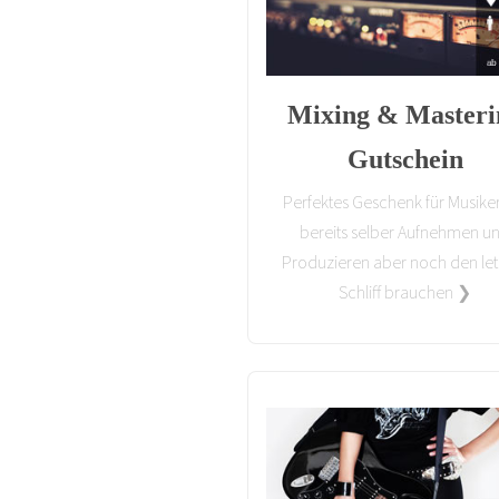
Mixing & Masteri
Gutschein
Perfektes Geschenk für Musiker
bereits selber Aufnehmen u
Produzieren aber noch den let
Schliff brauchen ❯