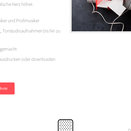
alische Herz höher.
siker und Profimusiker
, Tonstudioaufnahmen bis hin zu
t gemacht
m ausdrucken oder downloaden
D