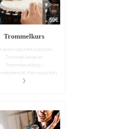
Trommelkurs
it einem Geschenk Gutschein
Trommeln lernen im
Trommelworkshop /
elunterricht / Percussion Kurs.
❯