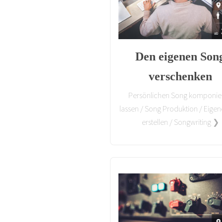
Den eigenen Son
verschenken
Persönlichen Song komponie
lassen / Song Produktion / Eigen
erstellen / Songwriting ❯