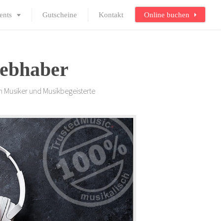
ents
Gutscheine
Kontakt
Online buchen
iebhaber
n Musiker und Musikbegeisterte