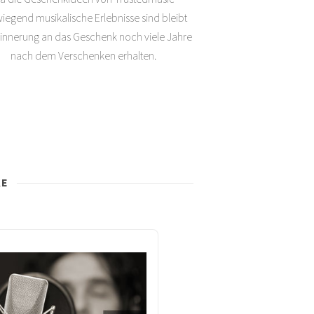
iegend musikalische Erlebnisse sind bleibt
rinnerung an das Geschenk noch viele Jahre
nach dem Verschenken erhalten.
KE