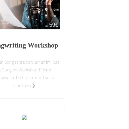
ngwriting Workshop
en Song schreiben lernen im Kurs
s Songtext Workshop. Erlerne
ngwriter Techniken und Lyrics
schreiben ❯