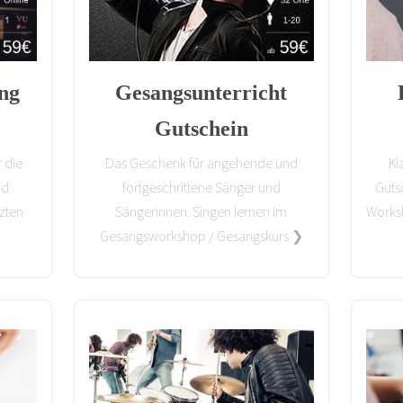
ng
Gesangsunterricht
Gutschein
 die
Das Geschenk für angehende und
Kl
nd
fortgeschrittene Sänger und
Gutsc
zten
Sängerinnen. Singen lernen im
Worksh
Gesangsworkshop / Gesangskurs ❯