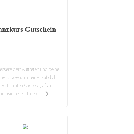
anzkurs Gutschein
essere dein Auftreten und deine
nenpräsenz mit einer auf dich
gestimmten Choreografie im
individuellen Tanzkurs ❯