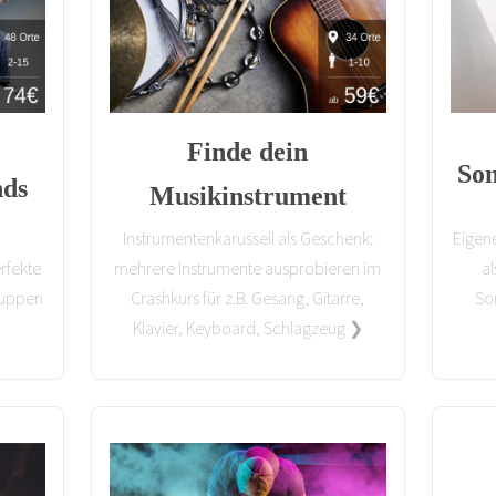
Finde dein
So
nds
Musikinstrument
Instrumentenkarussell als Geschenk:
Eigen
rfekte
mehrere Instrumente ausprobieren im
al
ruppen
Crashkurs für z.B. Gesang, Gitarre,
So
Klavier, Keyboard, Schlagzeug ❯