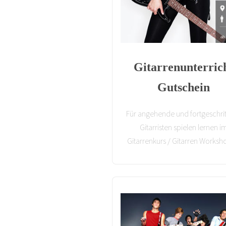
Gitarrenunterric
Gutschein
Für angehende und fortgeschri
Gitarristen spielen lernen i
Gitarrenkurs / Gitarren Works