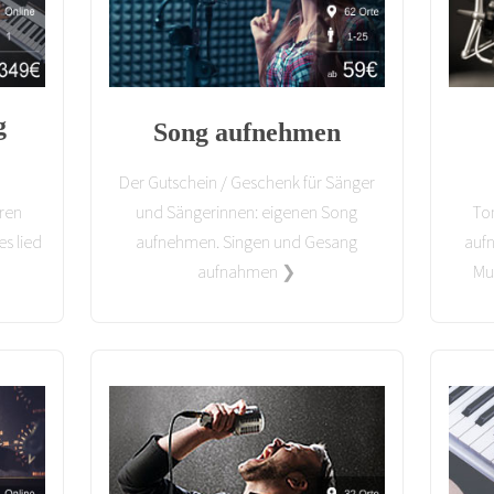
g
Song aufnehmen
Der Gutschein / Geschenk für Sänger
ren
und Sängerinnen: eigenen Song
To
es lied
aufnehmen. Singen und Gesang
auf
aufnahmen ❯
Mu