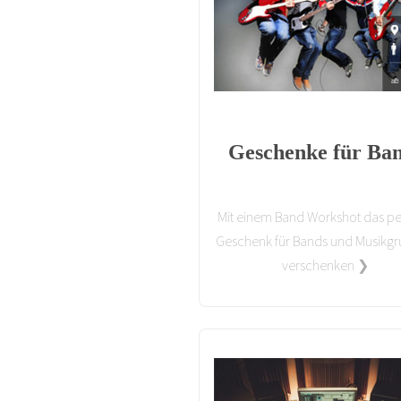
Geschenke für Ba
Mit einem Band Workshot das pe
Geschenk für Bands und Musikg
verschenken ❯