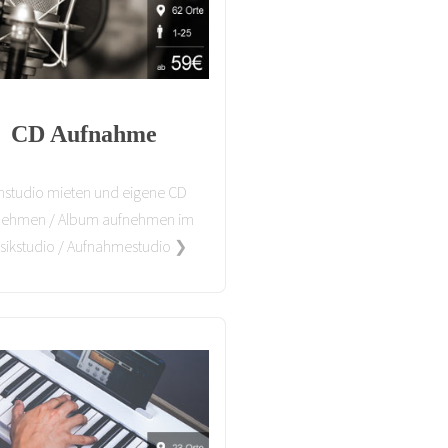
CD Aufnahme
nstudio mieten und eigene CD
nehmen / Album aufnehmen im
sikstudio / Aufnahmestudio ❯