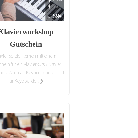
Klavierworkshop
Gutschein
avier spielen lernen mit einem
hein für ein Klavierkurs / Klavier
op. Auch als Keyboardunterricht
für Keyboarder. ❯