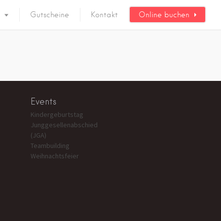
Gutscheine
Kontakt
Online buchen
Events
Kindergeburtstag
Junggesellenabschied
(JGA)
Teambuilding
Weihnachtsfeier