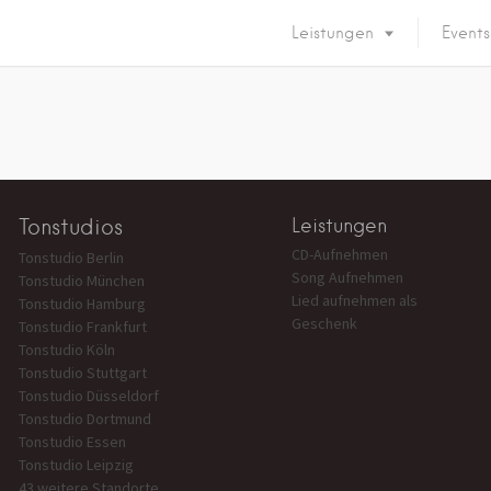
Leistungen
Events
Tonstudios
Leistungen
CD-Aufnehmen
Tonstudio Berlin
Song Aufnehmen
Tonstudio München
Lied aufnehmen als
Tonstudio Hamburg
Geschenk
Tonstudio Frankfurt
Tonstudio Köln
Tonstudio Stuttgart
Tonstudio Düsseldorf
Tonstudio Dortmund
Tonstudio Essen
Tonstudio Leipzig
43 weitere Standorte