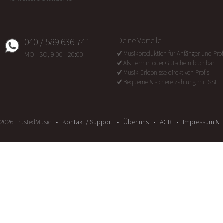
040 / 589 636 741
Deine Vorteile
Musikproduktion für Anfänger und Prof
MO - SO, 9:00 - 20:00
Als Termin oder Gutschein buchbar
Musik-Erlebnisse direkt von Profis
Bequeme & sichere Zahlung mit SSL
2026
TrustedMusic
Kontakt / Support
Über uns
AGB
Impressum & 