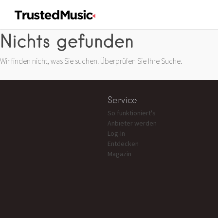
Nichts gefunden
Wir finden nicht, was Sie suchen. Überprüfen Sie Ihre Suche.
Service
So funktioniert's
Anbieter werden
Log-In
Entdecken
Magazin