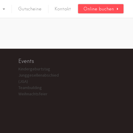
Gutscheine
Kontakt
Online buchen
Events
Kindergeburtstag
Junggesellenabschied
(JGA)
Teambuilding
Weihnachtsfeier