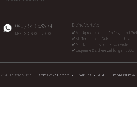
040 / 589 636 741
Deine Vorteile
Musikproduktion für Anfänger und Prof
MO - SO, 9:00 - 20:00
Als Termin oder Gutschein buchbar
Musik-Erlebnisse direkt von Profis
Bequeme & sichere Zahlung mit SSL
2026
TrustedMusic
Kontakt / Support
Über uns
AGB
Impressum & 