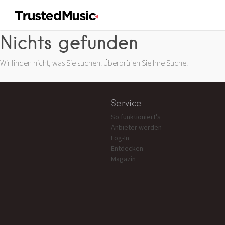
Nichts gefunden
Wir finden nicht, was Sie suchen. Überprüfen Sie Ihre Suche.
Service
So funktioniert's
Anbieter werden
Log-In
Entdecken
Magazin