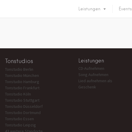
Leistungen
Events
Tonstudios
Leistungen
CD-Aufnehmen
Tonstudio Berlin
Song Aufnehmen
Tonstudio München
Lied aufnehmen als
Tonstudio Hamburg
Geschenk
Tonstudio Frankfurt
Tonstudio Köln
Tonstudio Stuttgart
Tonstudio Düsseldorf
Tonstudio Dortmund
Tonstudio Essen
Tonstudio Leipzig
43 weitere Standorte