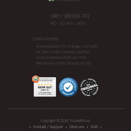
040 / 589 636 741
MO - SO, 9:00 - 20:00
Deine Vorteile
Musikproduktion für Anfänger und Profis
Als Termin oder Gutschein buchbar
Musik-Erlebnisse direkt von Profis
Bequeme & sichere Zahlung mit SSL
Copyright ©
2026
TrustedMusic
Kontakt / Support
Über uns
AGB