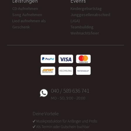
Leistungen
Events
CD-Aufnehmen
Kindergeburtstag
Song Aufnehmen
Junggesellenabschied
Lied aufnehmen als
(JGA)
Geschenk
Teambuilding
Weihnachtsfeier
040 / 589 636 741
MO - SO, 9:00 - 20:00
Deine Vorteile
Musikproduktion für Anfänger und Profis
Als Termin oder Gutschein buchbar