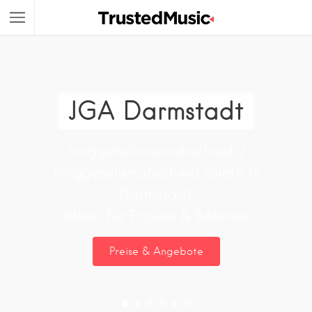
JGA Darmstadt
Junggesellinnenabschied /
Junggesellenabschied feiern in
Darmstadt.
Ideen für Frauen & Männer