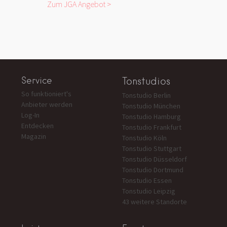
Zum JGA Angebot >
Service
Tonstudios
So funktioniert's
Tonstudio Berlin
Anbieter werden
Tonstudio München
Log-In
Tonstudio Hamburg
Entdecken
Tonstudio Frankfurt
Magazin
Tonstudio Köln
Tonstudio Stuttgart
Tonstudio Düsseldorf
Tonstudio Dortmund
Tonstudio Essen
Tonstudio Leipzig
43 weitere Standorte