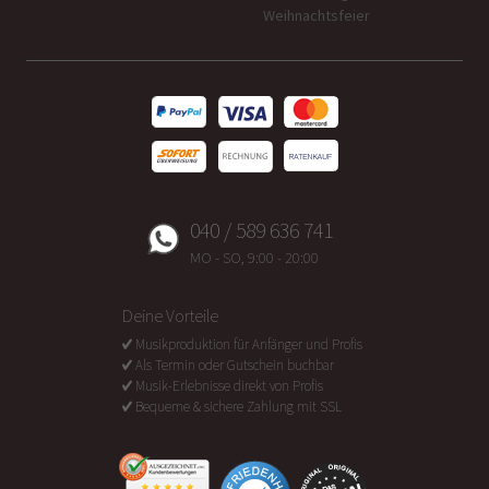
Weihnachtsfeier
040 / 589 636 741
MO - SO, 9:00 - 20:00
Deine Vorteile
Musikproduktion für Anfänger und Profis
Als Termin oder Gutschein buchbar
Musik-Erlebnisse direkt von Profis
Bequeme & sichere Zahlung mit SSL