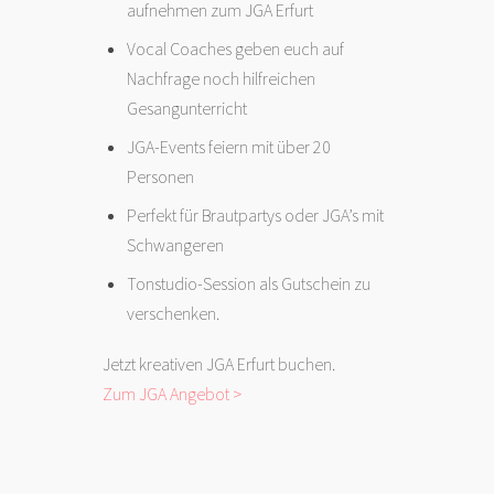
aufnehmen zum JGA Erfurt
Vocal Coaches geben euch auf
Nachfrage noch hilfreichen
Gesangunterricht
JGA-Events feiern mit über 20
Personen
Perfekt für Brautpartys oder JGA’s mit
Schwangeren
Tonstudio-Session als Gutschein zu
verschenken.
Jetzt kreativen JGA Erfurt buchen.
Zum JGA Angebot >