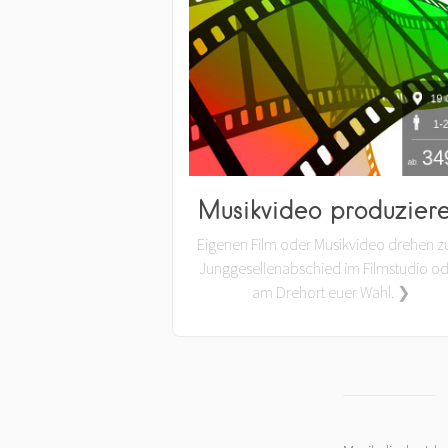
Musikvideo produzier
Eigenen Film oder Musikvideo drehen 
Junggesellenabschied im Filmstudio o
am Drehort euer Wahl. ❯