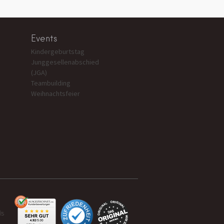
Events
Kindergeburtstag
Junggesellenabschied
(JGA)
Teambuilding
Weihnachtsfeier
is