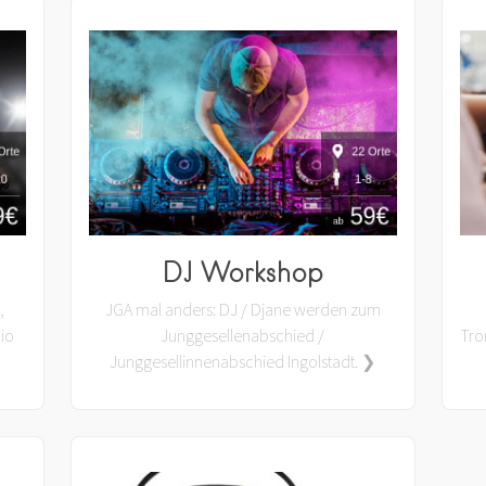
DJ Workshop
,
JGA mal anders: DJ / Djane werden zum
io
Junggesellenabschied /
Tro
Junggesellinnenabschied Ingolstadt. ❯