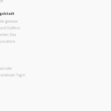
dt
golstadt
der gewisse
nd Outfits in
erden. Des
 Locations
aut oder
randiosen Tag in