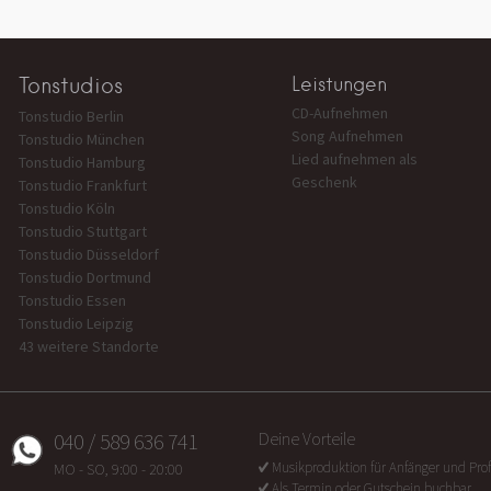
Tonstudios
Leistungen
CD-Aufnehmen
Tonstudio Berlin
Song Aufnehmen
Tonstudio München
Lied aufnehmen als
Tonstudio Hamburg
Geschenk
Tonstudio Frankfurt
Tonstudio Köln
Tonstudio Stuttgart
Tonstudio Düsseldorf
Tonstudio Dortmund
Tonstudio Essen
Tonstudio Leipzig
43 weitere Standorte
040 / 589 636 741
Deine Vorteile
Musikproduktion für Anfänger und Prof
MO - SO, 9:00 - 20:00
Als Termin oder Gutschein buchbar