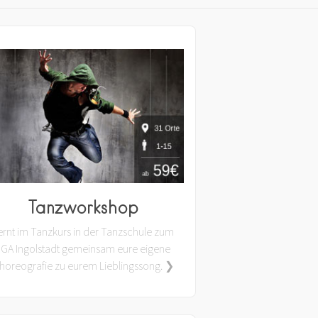
Tanzworkshop
ernt im Tanzkurs in der Tanzschule zum
JGA Ingolstadt gemeinsam eure eigene
horeografie zu eurem Lieblingssong. ❯