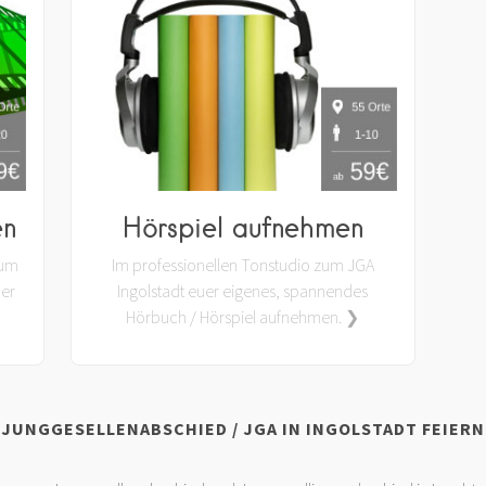
en
Hörspiel aufnehmen
zum
Im professionellen Tonstudio zum JGA
der
Ingolstadt euer eigenes, spannendes
Hörbuch / Hörspiel aufnehmen. ❯
JUNGGESELLENABSCHIED / JGA IN INGOLSTADT FEIERN