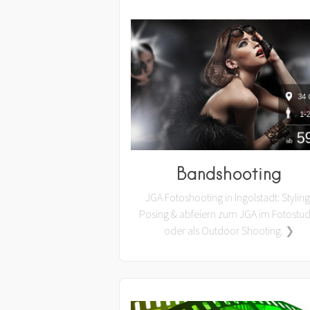
Bandshooting
JGA Fotoshooting in Ingolstadt: Styling
Posing & abfeiern zum JGA im Fotostud
oder als Outdoor Shooting. ❯