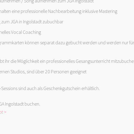
aufnehmen / Song aufnehmen zum JGA Ingolstadt
halten eine professionelle Nachbearbeitung inklusive Mastering
 zum JGA in Ingolstadt zubuchbar
onelles Vocal Coaching
grammkarten können separat dazu gebucht werden und werden nur für
bt ihr die Möglichkeit ein professionelles Gesangsunterricht mitzubuch
nen Studios, sind über 20 Personen geeignet
essions sind auch als Geschenkgutschein erhältlich.
JGA Ingolstadt buchen.
t >