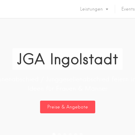
Leistungen
Events
JGA Ingolstadt
nnenabschied / Junggesellenabschied feiern in
Ideen für Frauen & Männer