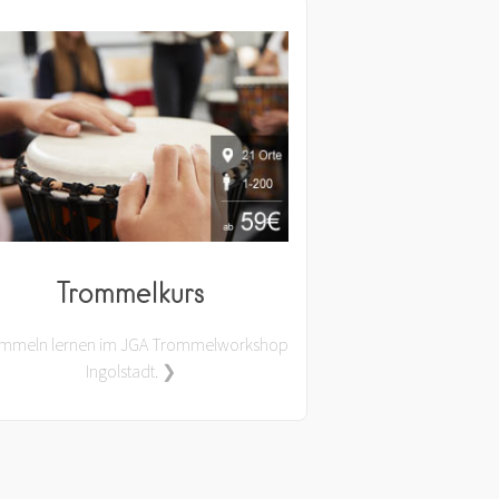
Trommelkurs
mmeln lernen im JGA Trommelworkshop
Ingolstadt. ❯