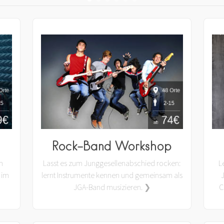
Rock-Band Workshop
n
Lasst es zum Junggesellenabschied rocken:
L
 im
lernt Instrumente kennen und gemeinsam als
JGA-Band musizieren. ❯
C