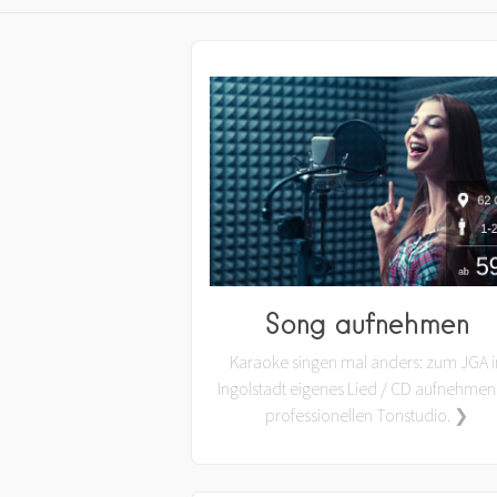
Song aufnehmen
Karaoke singen mal anders: zum JGA i
Ingolstadt eigenes Lied / CD aufnehmen
professionellen Tonstudio. ❯