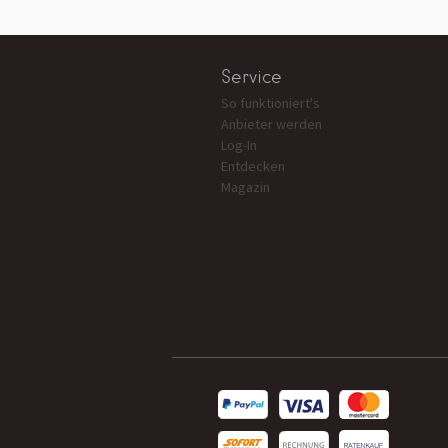
Service
So funktioniert's
Anbieter werden
Log-In
Entdecken
Magazin