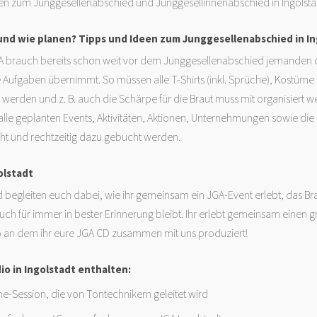
een zum Junggesellenabschied und Junggesellinnenabschied in Ingolsta
und wie planen? Tipps und Ideen zum Junggesellenabschied in In
A brauch bereits schon weit vor dem Junggesellenabschied jemanden 
 Aufgaben übernimmt. So müssen alle T-Shirts (inkl. Sprüche), Kostüme u
werden und z. B. auch die Schärpe für die Braut muss mit organisiert w
 alle geplanten Events, Aktivitäten, Aktionen, Unternehmungen sowie die
ht und rechtzeitig dazu gebucht werden.
olstadt
 begleiten euch dabei, wie ihr gemeinsam ein JGA-Event erlebt, das Br
ch für immer in bester Erinnerung bleibt. Ihr erlebt gemeinsam einen g
 an dem ihr eure JGA CD zusammen mit uns produziert!
io in Ingolstadt enthalten:
e-Session, die von Tontechnikern geleitet wird