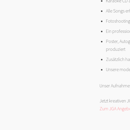
Karaoke CD 
Alle Songs er
Fotoshooting
Ein professi
Poster, Auto
produziert
Zusätzlich ha
Unsere moder
Unser Aufnahme-S
Jetzt kreativen 
Zum JGA Angebo