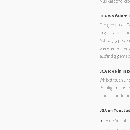
Musikalische Id
JGA wo feiern 
Der geplante JG
organisatorische
Auftrag gegeben 
weiteren sollten
ausfindig gemac
JGA Idee in Ing
Wir betreuen und
Bräutigam und eu
einem Tonstudio
JGA im Tonstud
Eine Aufnahm