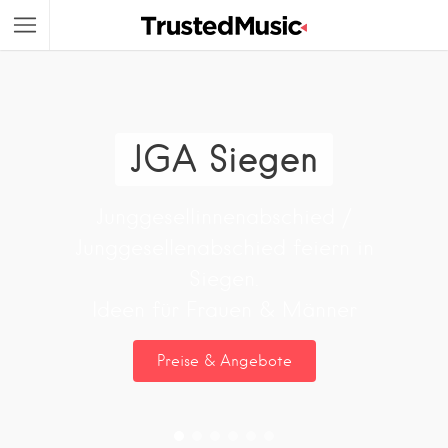
JGA Siegen
Junggesellinnenabschied /
Junggesellenabschied feiern in
Siegen.
Ideen für Frauen & Männer