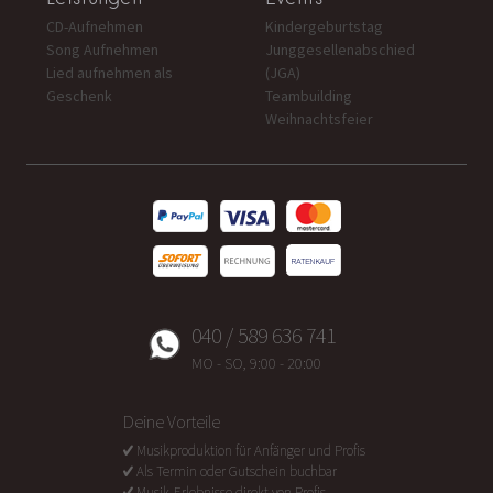
CD-Aufnehmen
Kindergeburtstag
Song Aufnehmen
Junggesellenabschied
Lied aufnehmen als
(JGA)
Geschenk
Teambuilding
Weihnachtsfeier
040 / 589 636 741
MO - SO, 9:00 - 20:00
Deine Vorteile
Musikproduktion für Anfänger und Profis
Als Termin oder Gutschein buchbar
Musik-Erlebnisse direkt von Profis