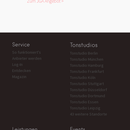
Zum JGA Angebot >
Service
Tonstudios
So funktioniert's
Tonstudio Berlin
Anbieter werden
Tonstudio München
Log-In
Tonstudio Hamburg
Entdecken
Tonstudio Frankfurt
Magazin
Tonstudio Köln
Tonstudio Stuttgart
Tonstudio Düsseldorf
Tonstudio Dortmund
Tonstudio Essen
Tonstudio Leipzig
43 weitere Standorte
Leistungen
Events