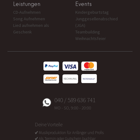
Leistungen
Events
CD-Aufnehmen
Kindergeburtstag
Song Aufnehmen
Junggesellenabschied
Lied aufnehmen als
(JGA)
Geschenk
Teambuilding
Weihnachtsfeier
040 / 589 636 741
MO - SO, 9:00 - 20:00
Deine Vorteile
Musikproduktion für Anfänger und Profis
Als Termin oder Gutschein buchbar