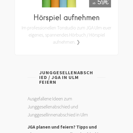
Hörspiel aufnehmen
Im professionellen Tonstudio zum JGA Ulm euer
eigenes, spannendes Hörbuch / Hörspiel
aufnehmen. ❯
JUNGGESELLENABSCH
IED / JGA IN ULM
FEIERN
Ausgefallene Ideen zum
Junggesellenabschied und
Junggesellinnenabschied in Ulm
JGA planen und feiern? Tipps und