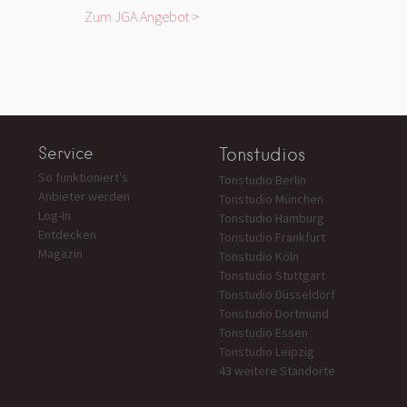
Zum JGA Angebot >
Service
Tonstudios
So funktioniert's
Tonstudio Berlin
Anbieter werden
Tonstudio München
Log-In
Tonstudio Hamburg
Entdecken
Tonstudio Frankfurt
Magazin
Tonstudio Köln
Tonstudio Stuttgart
Tonstudio Düsseldorf
Tonstudio Dortmund
Tonstudio Essen
Tonstudio Leipzig
43 weitere Standorte