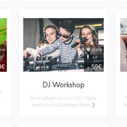
DJ Workshop
g,
t
Musik auflegen lernen und DJ / Djane
T
werden zum Geburtstag in Berlin. ❯
f