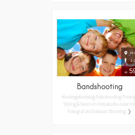
Bandshooting
Kindergeburtstag Fotoshooting: Posin
Styling & feiern im Fotostudio oder mi
Fotograf als Outdoor Shooting. ❯