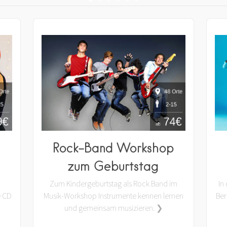
Rock-Band Workshop
zum Geburtstag
Zum Kindergeburtstag als Rock Band im
In
e CD
Musik-Workshop Instrumente kennen lernen
Ber
und gemeinsam musizieren. ❯