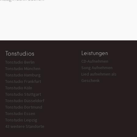
Tonstudios
Leistungen
CD-Aufnehmen
Tonstudio Berlin
Song Aufnehmen
Tonstudio München
Lied aufnehmen als
Tonstudio Hamburg
Geschenk
Tonstudio Frankfurt
Tonstudio Köln
Tonstudio Stuttgart
Tonstudio Düsseldorf
Tonstudio Dortmund
Tonstudio Essen
Tonstudio Leipzig
43 weitere Standorte