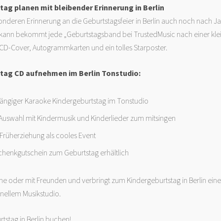
ag planen mit bleibender Erinnerung in Berlin
onderen Erinnerung an die Geburtstagsfeier in Berlin auch noch nach 
 kann bekommt jede „Geburtstagsband bei TrustedMusic nach einer kle
s CD-Cover, Autogrammkarten und ein tolles Starposter.
tag CD aufnehmen im Berlin Tonstudio:
ngiger Karaoke Kindergeburtstag im Tonstudio
Auswahl mit Kindermusik und Kinderlieder zum mitsingen
 Früherziehung als cooles Event
chenkgutschein zum Geburtstag erhältlich
ine oder mit Freunden und verbringt zum Kindergeburtstag in Berlin ei
nellem Musikstudio.
rtstag in Berlin buchen!