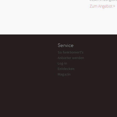
Zum Angebot >
Service
So funktioniert's
Anbieter werden
Log-In
Entdecken
Magazin