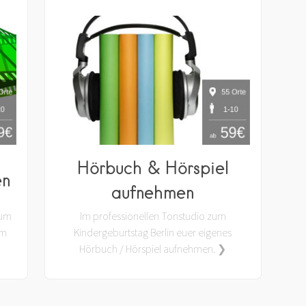
Hörbuch & Hörspiel
en
aufnehmen
zum
Im professionellen Tonstudio zum
am
Kindergeburtstag Berlin euer eigenes
Hörbuch / Hörspiel aufnehmen. ❯