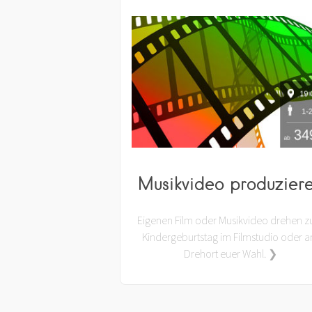
Musikvideo produzier
Eigenen Film oder Musikvideo drehen 
Kindergeburtstag im Filmstudio oder 
Drehort euer Wahl. ❯