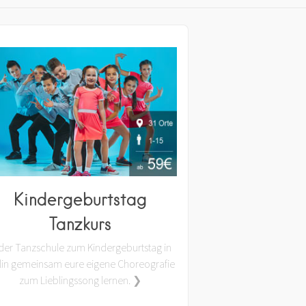
Kindergeburtstag
Tanzkurs
 der Tanzschule zum Kindergeburtstag in
lin gemeinsam eure eigene Choreografie
zum Lieblingssong lernen. ❯