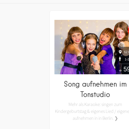
Song aufnehmen im
Tonstudio
Mehr als Karaoke: singen zum
Kindergeburtstag & eigenes Lied / eigen
aufnehmen in in Berlin. ❯