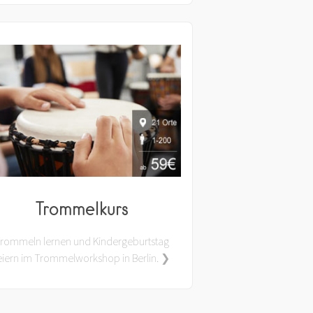
Trommelkurs
rommeln lernen und Kindergeburtstag
eiern im Trommelworkshop in Berlin. ❯