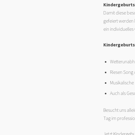
Kindergeburtst
Damit diese bes
gefeiert werden
ein individuelle
Kindergeburts
Wetterunabhä
Riesen Song 
Musikalische
Auch als Ges
Besucht uns alle
Tag im professio
Jetzt Kindergebu