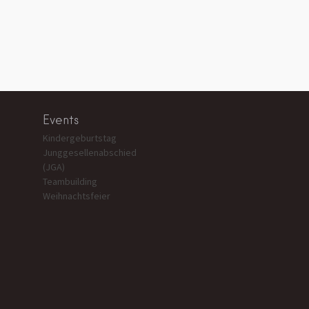
Events
Kindergeburtstag
Junggesellenabschied
(JGA)
Teambuilding
Weihnachtsfeier