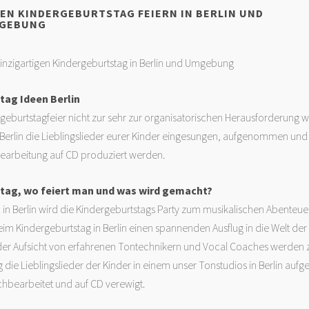
EEN KINDERGEBURTSTAG FEIERN IN BERLIN UND
GEBUNG
einzigartigen Kindergeburtstag in Berlin und Umgebung
tag Ideen Berlin
geburtstagfeier nicht zur sehr zur organisatorischen Herausforderung 
 Berlin die Lieblingslieder eurer Kinder eingesungen, aufgenommen und
Bearbeitung auf CD produziert werden.
tag, wo feiert man und was wird gemacht?
 in Berlin wird die Kindergeburtstags Party zum musikalischen Abenteu
im Kindergeburtstag in Berlin einen spannenden Ausflug in die Welt de
 der Aufsicht von erfahrenen Tontechnikern und Vocal Coaches werden
 die Lieblingslieder der Kinder in einem unser Tonstudios in Berlin au
chbearbeitet und auf CD verewigt.