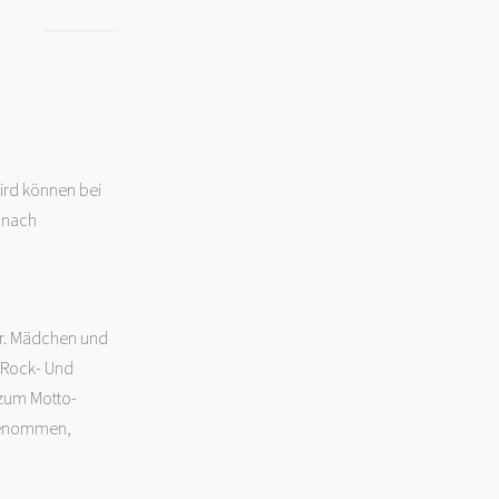
wird können bei
 nach
er. Mädchen und
r Rock- Und
 zum Motto-
fgenommen,