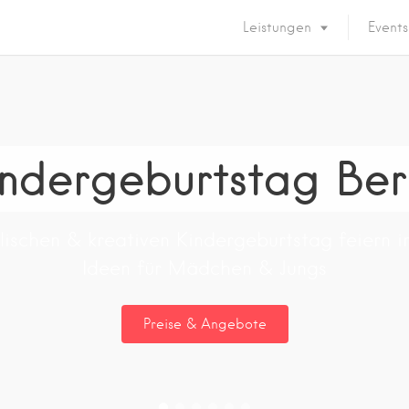
Leistungen
Events
ndergeburtstag Ber
ischen & kreativen Kindergeburtstag feiern in
Ideen für Mädchen & Jungs