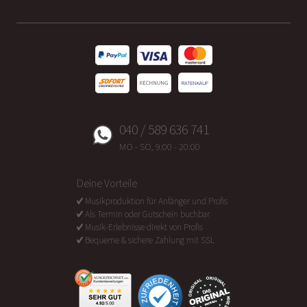
040 / 589 636 741
MO - SO, 9:00 - 20:00
Deine Vorteile
Musikproduktion für Anfänger und Profis
Als Termin oder Gutschein buchbar
Musik-Erlebnisse direkt von Profis
Bequeme & sichere Zahlung mit SSL