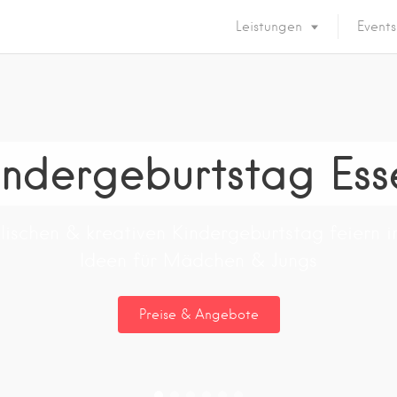
Leistungen
Events
indergeburtstag Ess
lischen & kreativen Kindergeburtstag feiern in
Ideen für Mädchen & Jungs