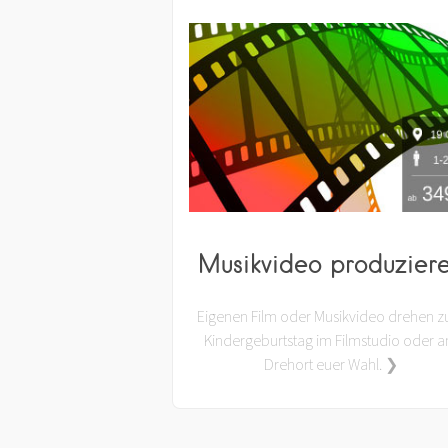
Musikvideo produzier
Eigenen Film oder Musikvideo drehen 
Kindergeburtstag im Filmstudio oder 
Drehort euer Wahl. ❯