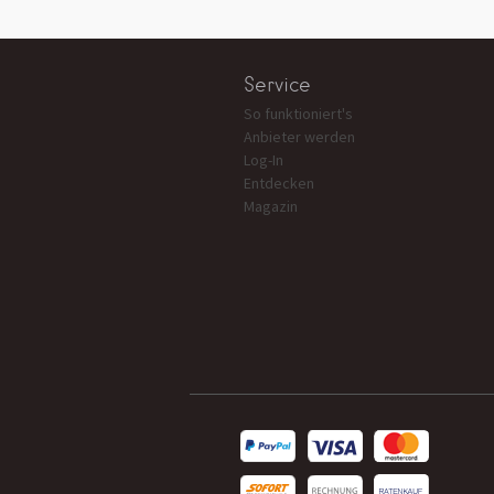
Service
So funktioniert's
Anbieter werden
Log-In
Entdecken
Magazin