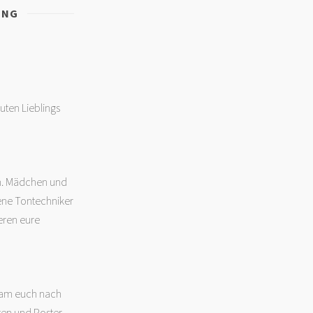
UNG
uten Lieblings
en. Mädchen und
rene Tontechniker
eren eure
Team euch nach
en und Poster.