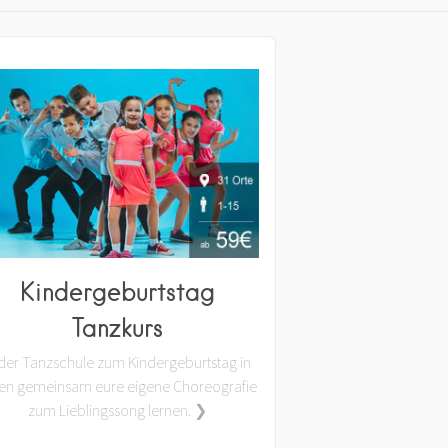
Kindergeburtstag
Tanzkurs
 der Tanzschule zum Kindergeburtstag in
en gemeinsam eure eigene Choreografie
zum Lieblingssong lernen. ❯