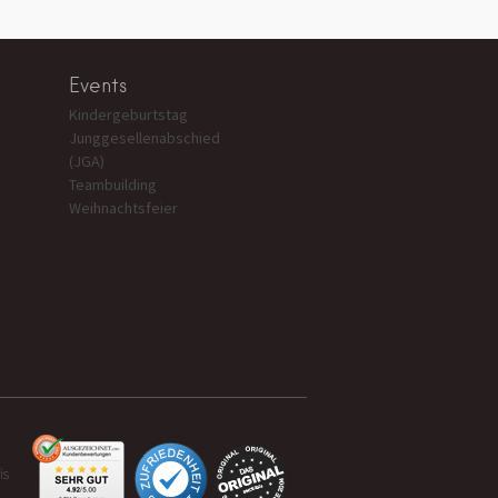
Events
Kindergeburtstag
Junggesellenabschied
(JGA)
Teambuilding
Weihnachtsfeier
is