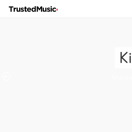
K
Musika