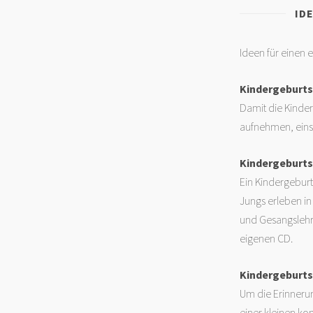
ID
Ideen für einen 
Kindergeburts
Damit die Kinder
aufnehmen, einsi
Kindergeburts
Ein Kindergebur
Jungs erleben in
und Gesangslehre
eigenen CD.
Kindergeburts
Um die Erinneru
einer kleinen k