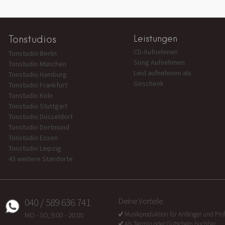
Tonstudios
Leistungen
CD-Aufnehmen
Tonstudio Berlin
Song Aufnehmen
Tonstudio München
Lied aufnehmen als
Tonstudio Hamburg
Geschenk
Tonstudio Frankfurt
Tonstudio Köln
Tonstudio Stuttgart
Tonstudio Düsseldorf
Tonstudio Dortmund
Tonstudio Essen
Tonstudio Leipzig
43 weitere Standorte
040 / 589 636 741
Deine Vorteile
Musikproduktion für Anfänger und Prof
MO - SO, 9:00 - 20:00
Als Termin oder Gutschein buchbar