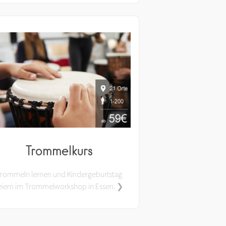
Trommelkurs
rommeln lernen und Kindergeburtstag
eiern im Trommelworkshop in Essen. ❯