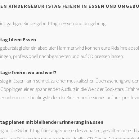
EEN KINDERGEBURTSTAG FEIERN IN ESSEN UND UMGEB
einzigartigen Kindergeburtstag in Essen und Umgebung
tag Ideen Essen
geburtstagfeier ein absoluter Hammer wird können eure Kids ihre absol
ngen, professionell nachbearbeiten und auf CD pressen lassen.
tage feiern: wo und wie!?
tstag in Essen kann schnell zu einer musikalischen Überraschung werd
 Göppingen einen spannenden Ausflug in die Welt der Rockstars. Erfah
r nehmen die Lieblingslieder der Kinder professionell auf und produzi
tag planen mit bleibender Erinnerung in Essen
ng an die Geburtstagsfeier angemessen festzuhalten, gestalten unser 
ompakten Fotosession noch euer individuelles CD-Cover, Autogrammkart