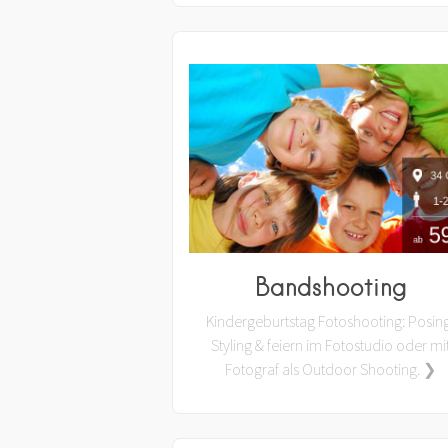
Bandshooting
Kindergeburtstag Fotoshooting: Posin
Styling & feiern im Fotostudio oder mi
Fotograf als Outdoor Shooting. ❯