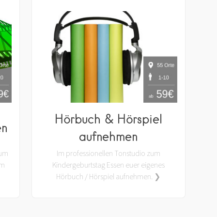
Hörbuch & Hörspiel
en
aufnehmen
zum
Im professionellen Tonstudio zum
am
Kindergeburtstag Essen euer eigenes
Hörbuch / Hörspiel aufnehmen. ❯