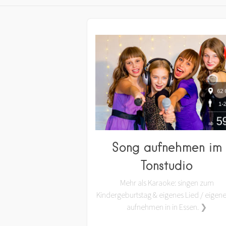
Song aufnehmen im
Tonstudio
Mehr als Karaoke: singen zum
Kindergeburtstag & eigenes Lied / eigen
aufnehmen in in Essen. ❯