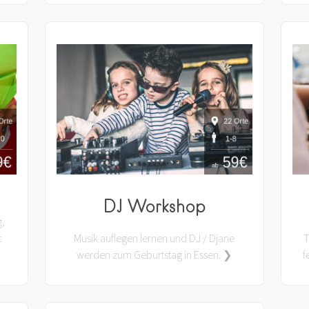
DJ Workshop
g,
t
Musik auflegen lernen und DJ / Djane
T
werden zum Geburtstag in Essen. ❯
f