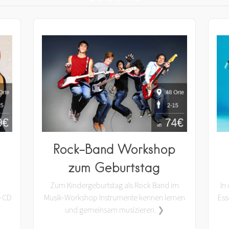
Rock-Band Workshop
zum Geburtstag
Zum Kindergeburtstag als Rock Band im
In
e CD
Musik-Workshop Instrumente kennen lernen
Ess
und gemeinsam musizieren. ❯