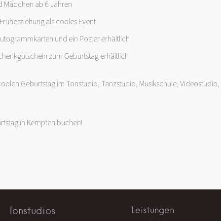
d Mädchen ab 6 Jahren
 Früherziehung als cooles Event
Autogrammkarten und ein Poster erhältlich
chenkgutschein zum Geburtstag erhältlich
coolen Geburtstag im Tonstudio, Tanzstudio, Musikschule, Videostudio
urtstag in Kempten buchen!
Tonstudios
Leistungen