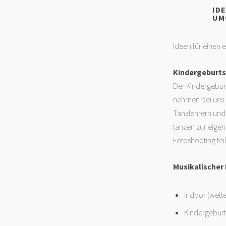
ID
UM
Ideen für einen
Kindergeburt
Der Kindergebur
nehmen bei uns m
Tanzlehrern und 
tanzen zur eigen
Fotoshooting tei
Musikalischer
Indoor (wett
Kindergeburt