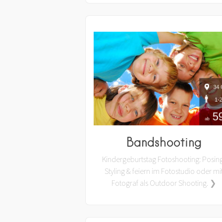
Bandshooting
Kindergeburtstag Fotoshooting: Posin
Styling & feiern im Fotostudio oder mi
Fotograf als Outdoor Shooting. ❯