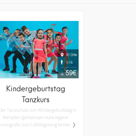
Kindergeburtstag
Tanzkurs
 der Tanzschule zum Kindergeburtstag in
Kempten gemeinsam eure eigene
oreografie zum Lieblingssong lernen. ❯