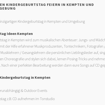
EEN KINDERGEBURTSTAG FEIERN IN KEMPTEN UND
GEBUNG
 einzigartigen Kindergeburtstag in Kempten und Umgebung
stag Ideen Kempten
tstag in Kempten wird zum musikalischen Abenteuer: Jungs- und Mäd
it der Hilfe erfahrener Musikproduzenten, Tontechnikern, Fotografen 
Musiklehrern / Gesangslehrern die persönlichen Lieblingslieder auf, sing
en Choreografie und stylen sich dabei, lernen Posing-Tricks und nehm
l. Nach einer perfekten Bearbeitung werden dann eure Songs auf CD gep
 Kindergeburtstag in Kempten
erunabhängig) & Outdoor Events
stag z.B. CD aufnehmen im Tonstudio