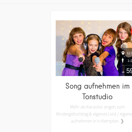
Song aufnehmen im
Tonstudio
Mehr als Karaoke: singen zum
Kindergeburtstag & eigenes Lied / eigen
aufnehmen in in Kempten. ❯