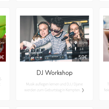
DJ Workshop
g,
t
Musik auflegen lernen und DJ / Djane
T
werden zum Geburtstag in Kempten. ❯
fe