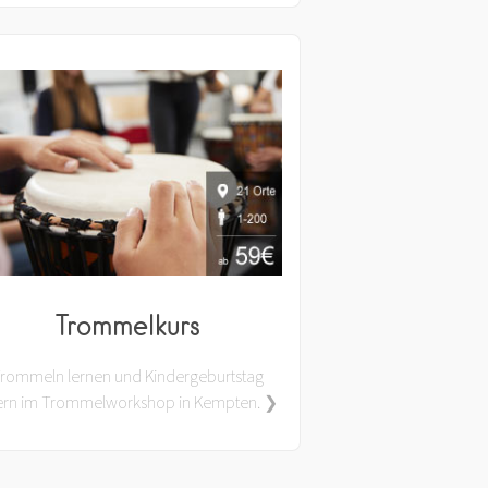
Trommelkurs
rommeln lernen und Kindergeburtstag
iern im Trommelworkshop in Kempten. ❯