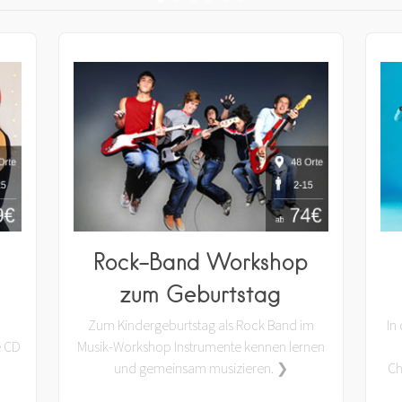
Rock-Band Workshop
zum Geburtstag
Zum Kindergeburtstag als Rock Band im
In
e CD
Musik-Workshop Instrumente kennen lernen
und gemeinsam musizieren. ❯
Ch