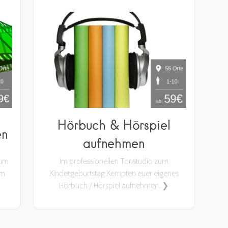
Hörbuch & Hörspiel
en
aufnehmen
zum
Im professionellen Tonstudio zum
am
Kindergeburtstag Kempten euer eigenes
Hörbuch / Hörspiel aufnehmen. ❯