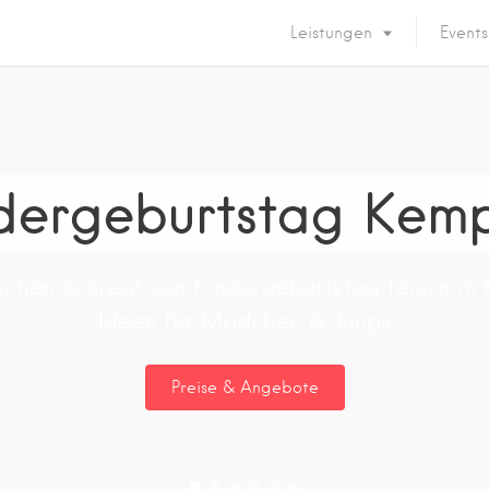
Leistungen
Events
dergeburtstag Kem
schen & kreativen Kindergeburtstag feiern in
Ideen für Mädchen & Jungs