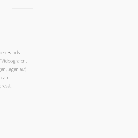
chen-Bands
/ Videografen,
en, legen auf,
en am
resst.