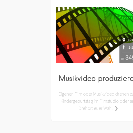
Musikvideo produzier
Eigenen Film oder Musikvideo drehen 
Kindergeburtstag im Filmstudio oder 
Drehort euer Wahl. ❯