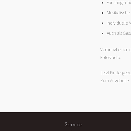
Für Jungs un
Musikalische
Individuelle 
Auch als Ges
Verbringt einen 
Fotostudio.
Jetzt Kindergeb
Zum Angebot >
Service