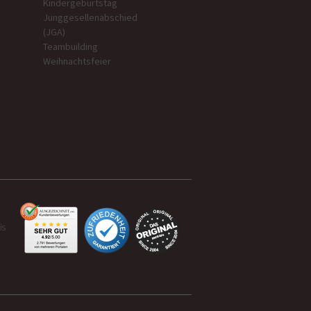
Kindergeburtstag
Junggesellenabschied
(JGA)
Teambuilding
Weihnachtsfeier
is