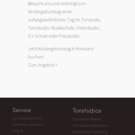
Besucht uns und verbringt zum
Kindergeburtstag einen
außergewöhnlichen Tag im Tonstudio,
Tanzstudio, Musikschule, Videostudio,
DJ-Schule oder Fotostudio.
Jetzt Kindergeburtstag in Konstanz
buchen!
Zum Angebot >
Service
Tonstudios
So funktioniert's
Tonstudio Berlin
Anbieter werden
Tonstudio München
Log-In
Tonstudio Hamburg