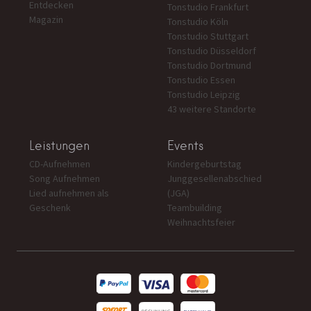
Entdecken
Tonstudio Frankfurt
Magazin
Tonstudio Köln
Tonstudio Stuttgart
Tonstudio Düsseldorf
Tonstudio Dortmund
Tonstudio Essen
Tonstudio Leipzig
43 weitere Standorte
Leistungen
Events
CD-Aufnehmen
Kindergeburtstag
Song Aufnehmen
Junggesellenabschied
Lied aufnehmen als
(JGA)
Geschenk
Teambuilding
Weihnachtsfeier