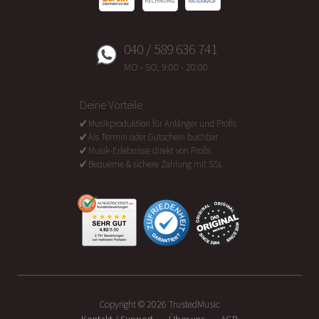
040 / 589 636 741
MO - SO, 9:00 - 20:00
Deine Vorteile
Musikproduktion für Anfänger und Profis
Als Termin oder Gutschein buchbar
Musik-Erlebnisse direkt von Profis
Bequeme & sichere Zahlung mit SSL
Copyright ©
2026
TrustedMusic
Kontakt / Support
Über uns
AGB