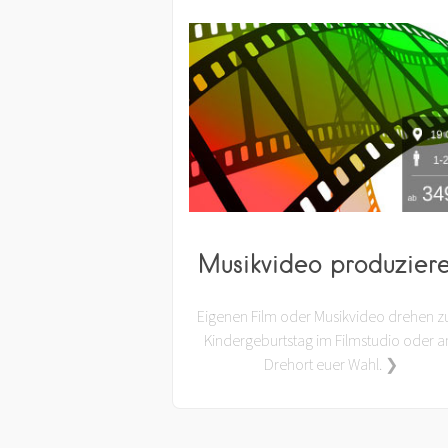
Musikvideo produzier
Eigenen Film oder Musikvideo drehen 
Kindergeburtstag im Filmstudio oder 
Drehort euer Wahl. ❯