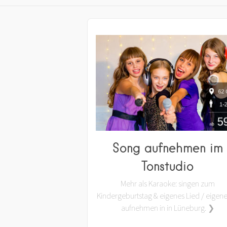
Song aufnehmen im
Tonstudio
Mehr als Karaoke: singen zum
Kindergeburtstag & eigenes Lied / eigen
aufnehmen in in Lüneburg. ❯