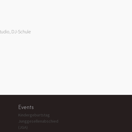
tudio, DJ-Schule
Events
Kindergeburtstag
Junggesellenabschied
(JGA)