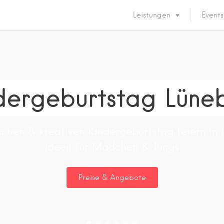
Leistungen
Events
dergeburtstag Lüne
schen & kreativen Kindergeburtstag feiern in 
Ideen für Mädchen & Jungs