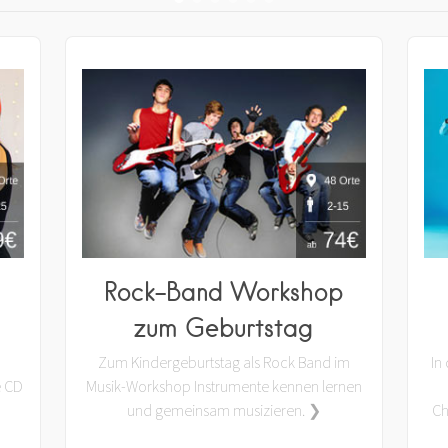
Rock-Band Workshop
zum Geburtstag
Zum Kindergeburtstag als Rock Band im
In
e CD
Musik-Workshop Instrumente kennen lernen
und gemeinsam musizieren. ❯
Ch