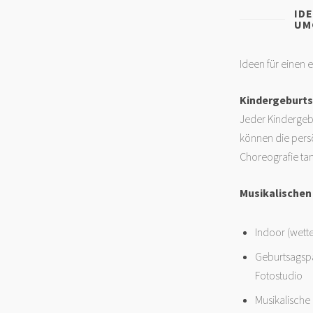
ID
UM
Ideen für einen
Kindergeburts
Jeder Kindergeb
können die persö
Choreografie tan
Musikalischen
Indoor (wett
Geburtsagspa
Fotostudio
Musikalische