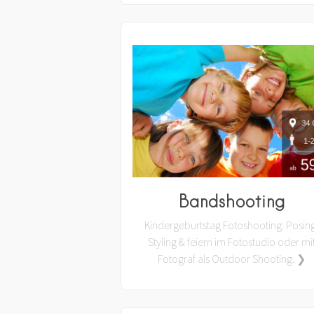
Bandshooting
Kindergeburtstag Fotoshooting: Posin
Styling & feiern im Fotostudio oder mi
Fotograf als Outdoor Shooting. ❯