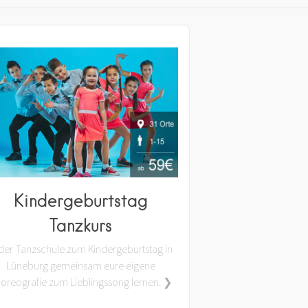
Kindergeburtstag
Tanzkurs
 der Tanzschule zum Kindergeburtstag in
Lüneburg gemeinsam eure eigene
oreografie zum Lieblingssong lernen. ❯