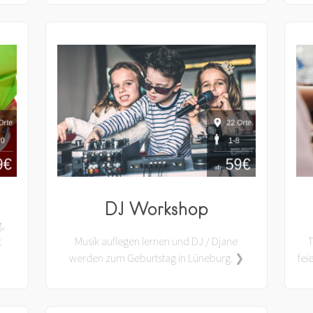
DJ Workshop
g,
t
Musik auflegen lernen und DJ / Djane
T
werden zum Geburtstag in Lüneburg. ❯
fei