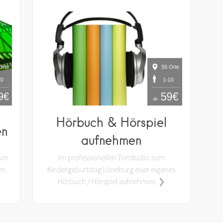
Hörbuch & Hörspiel
en
aufnehmen
zum
Im professionellen Tonstudio zum
am
Kindergeburtstag Lüneburg euer eigenes
Hörbuch / Hörspiel aufnehmen. ❯