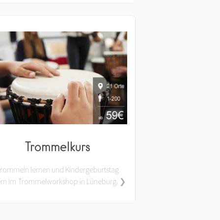
Trommelkurs
rommeln lernen und Kindergeburtstag
ern im Trommelworkshop in Lüneburg. ❯