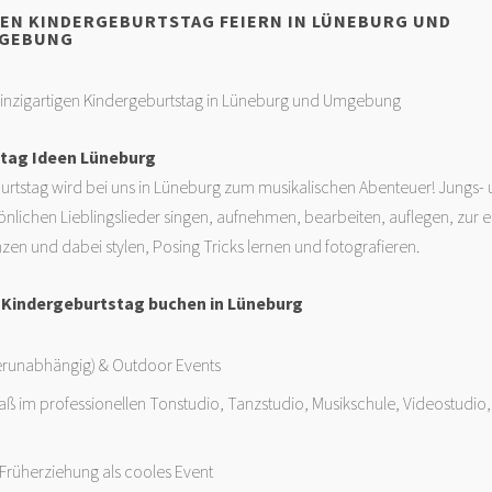
EEN KINDERGEBURTSTAG FEIERN IN LÜNEBURG UND
GEBUNG
 einzigartigen Kindergeburtstag in Lüneburg und Umgebung
tag Ideen Lüneburg
urtstag wird bei uns in Lüneburg zum musikalischen Abenteuer! Jungs
nlichen Lieblingslieder singen, aufnehmen, bearbeiten, auflegen, zur 
zen und dabei stylen, Posing Tricks lernen und fotografieren.
 Kindergeburtstag buchen in Lüneburg
erunabhängig) & Outdoor Events
ß im professionellen Tonstudio, Tanzstudio, Musikschule, Videostudio
 Früherziehung als cooles Event