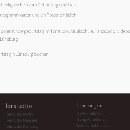
chenkgutschein zum Geburtstag erhältlich
Autogrammkarten und ein Poster erhältlich
coolen Kindergeburtstag im Tonstudio, Musikschule, Tanzstudio, Videos
 Lüneburg.
rtstag in Lüneburg buchen!
Tonstudios
Leistungen
CD-Aufnehmen
Tonstudio Berlin
Song Aufnehmen
Tonstudio München
Lied aufnehmen als
Tonstudio Hamburg