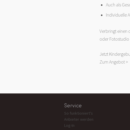
Auch als Ges
Individuelle 
Verbringt einen 
oder Fotostudio
Jetzt Kindergebu
Zum Angebot >
Service
So funktioniert's
Anbieter werden
Log-In