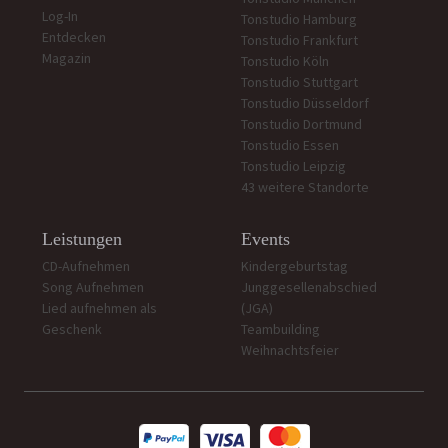
Log-In
Tonstudio Hamburg
Entdecken
Tonstudio Frankfurt
Magazin
Tonstudio Köln
Tonstudio Stuttgart
Tonstudio Düsseldorf
Tonstudio Dortmund
Tonstudio Essen
Tonstudio Leipzig
43 weitere Standorte
Leistungen
Events
CD-Aufnehmen
Kindergeburtstag
Song Aufnehmen
Junggesellenabschied
Lied aufnehmen als
(JGA)
Geschenk
Teambuilding
Weihnachtsfeier