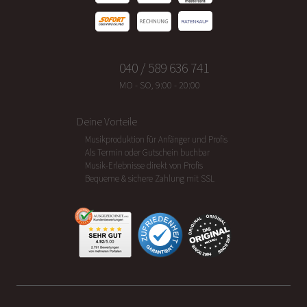
040 / 589 636 741
MO - SO, 9:00 - 20:00
Deine Vorteile
Musikproduktion für Anfänger und Profis
Als Termin oder Gutschein buchbar
Musik-Erlebnisse direkt von Profis
Bequeme & sichere Zahlung mit SSL