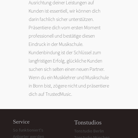
Ausrichtung deiner Leistungen auf
Kunden ist essentiell, wir können dich
darin fachlich sicher unterstützen.
Präsentiere dich vom ersten Moment
professionell und bestätige diesen
Eindruck in der Musikschule.
Kundenbindung ist der Schlüssel zum
langfristigen Erfolg, glückliche Kunden
suchen sich selten einen neuen Partner.
Wenn du ein Musiklehrer und Musikschule
in Bonn bist, zögere nicht und präsentiere
dich auf TrustedMusic.
Service
Tonstudios
So funktioniert's
Tonstudio Berlin
Anbieter werden
Tonstudio München