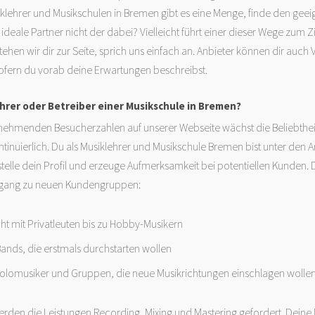
klehrer und Musikschulen in Bremen gibt es eine Menge, finde den geei
 ideale Partner nicht der dabei? Vielleicht führt einer dieser Wege zum Zi
tehen wir dir zur Seite, sprich uns einfach an. Anbieter können dir auch
sofern du vorab deine Erwartungen beschreibst.
ehrer oder Betreiber einer Musikschule in Bremen?
nehmenden Besucherzahlen auf unserer Webseite wächst die Beliebthei
tinuierlich. Du als Musiklehrer und Musikschule Bremen bist unter den 
rstelle dein Profil und erzeuge Aufmerksamkeit bei potentiellen Kunden. 
Zugang zu neuen Kundengruppen:
ht mit Privatleuten bis zu Hobby-Musikern
ds, die erstmals durchstarten wollen
olomusiker und Gruppen, die neue Musikrichtungen einschlagen wolle
rden die Leistungen Recording, Mixing und Mastering gefordert. Deine 