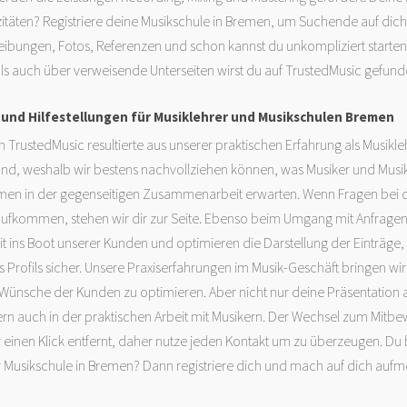
zitäten? Registriere deine Musikschule in Bremen, um Suchende auf di
ibungen, Fotos, Referenzen und schon kannst du unkompliziert starten
s auch über verweisende Unterseiten wirst du auf TrustedMusic gefund
nd Hilfestellungen für Musiklehrer und Musikschulen Bremen
 TrustedMusic resultierte aus unserer praktischen Erfahrung als Musikleh
und, weshalb wir bestens nachvollziehen können, was Musiker und Musi
men in der gegenseitigen Zusammenarbeit erwarten. Wenn Fragen bei de
aufkommen, stehen wir dir zur Seite. Ebenso beim Umgang mit Anfragen
it ins Boot unserer Kunden und optimieren die Darstellung der Einträge, s
s Profils sicher. Unsere Praxiserfahrungen im Musik-Geschäft bringen wir
Wünsche der Kunden zu optimieren. Aber nicht nur deine Präsentation 
dern auch in der praktischen Arbeit mit Musikern. Der Wechsel zum Mitbew
r einen Klick entfernt, daher nutze jeden Kontakt um zu überzeugen. Du b
r Musikschule in Bremen? Dann registriere dich und mach auf dich auf