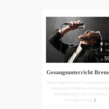
Gesangsunterricht Brem
Selber singen lernen im Gesangsworksh
Gesangskurs in Bremen. Professionell
Stimmbildung im Vocal Coaching /
Gesangscoaching ❯