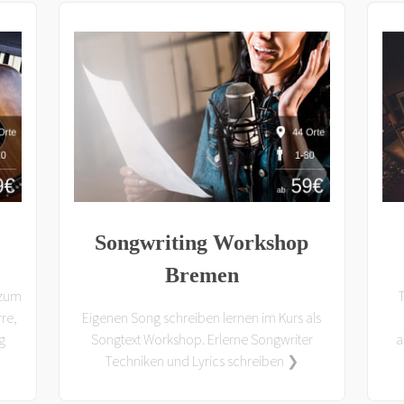
Songwriting Workshop
Bremen
 zum
rre,
Eigenen Song schreiben lernen im Kurs als
g
Songtext Workshop. Erlerne Songwriter
a
Techniken und Lyrics schreiben ❯