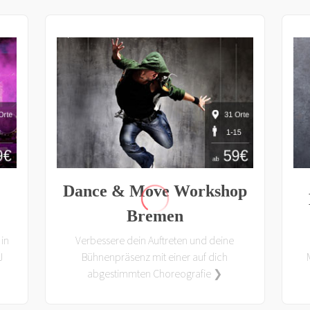
Dance & Move Workshop
Bremen
in
Verbessere dein Auftreten und deine
J
Bühnenpräsenz mit einer auf dich
abgestimmten Choreografie ❯