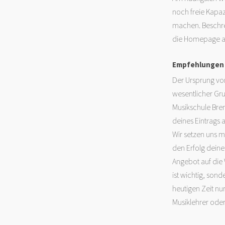
noch freie Kapa
machen. Beschre
die Homepage al
Empfehlungen u
Der Ursprung von
wesentlicher Gr
Musikschule Bre
deines Eintrags 
Wir setzen uns m
den Erfolg deine
Angebot auf die 
ist wichtig, son
heutigen Zeit nu
Musiklehrer ode