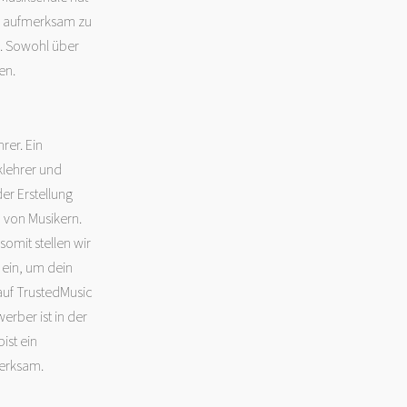
ch aufmerksam zu
. Sowohl über
en.
rer. Ein
klehrer und
r Erstellung
 von Musikern.
omit stellen wir
 ein, um dein
auf TrustedMusic
erber ist in der
ist ein
merksam.