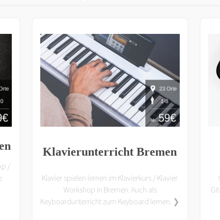
en
Klavierunterricht Bremen
op /
e
Klavier spielen lernen im Klavierkurs / Klavier
Workshop in Bremen. Auch als
Gi
Keyboardunterricht zum Keyboard lernen. ❯