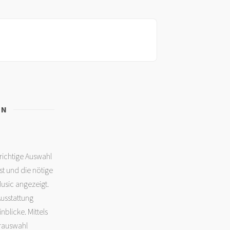
EN
richtige Auswahl
st und die nötige
Music angezeigt.
Ausstattung
blicke. Mittels
orauswahl