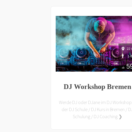
DJ Workshop Bremen
Werde DJ oder DJane im DJ Workshop 
der DJ Schule / DJ Kurs in Bremen / D
Schulung / DJ Coaching ❯