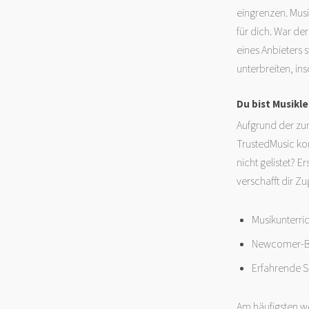
eingrenzen. Musi
für dich. War der
eines Anbieters s
unterbreiten, in
Du bist Musikl
Aufgrund der zu
TrustedMusic kon
nicht gelistet? E
verschafft dir 
Musikunterric
Newcomer-Ban
Erfahrende S
Am häufigsten we