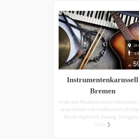
Instrumentenkarussell
Bremen
Finde dein Musikinstrument! Instrumente
ausprobieren inkl. Crashkurs für z.B. Gita
Klavier, Keyboard, Gesang, Schlagzeu
u.v.m. ❯