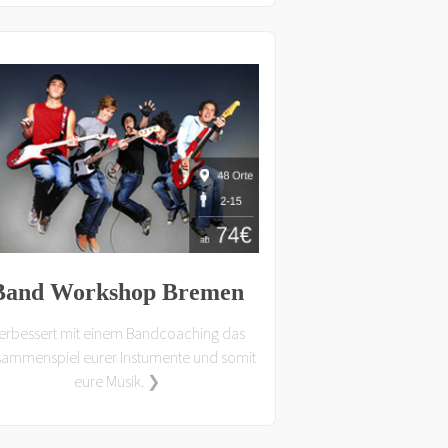
Band Workshop Bremen
erbessert mit einem Bandcoaching das
ammenspiel eurer Instumente und somit
eure Musik. ❯