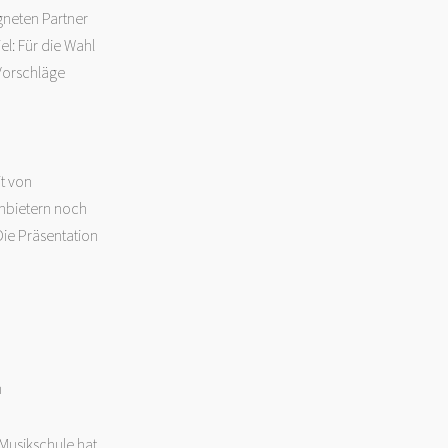
gneten Partner
el: Für die Wahl
 Vorschläge
t von
Anbietern noch
Die Präsentation
n
Musikschule hat