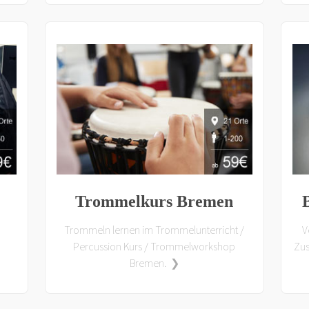
Trommelkurs Bremen
Trommeln lernen im Trommelunterricht /
V
Percussion Kurs / Trommelworkshop
Zus
Bremen. ❯