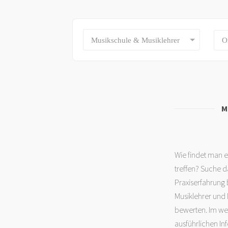
Musikschule & Musiklehrer
M
Wie findet man e
treffen? Suche d
Praxiserfahrung 
Musiklehrer und 
bewerten. Im wei
ausführlichen I