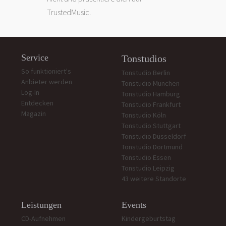
TrustedMusic.
Service
Tonstudios
So funktioniert's
Tonstudio Berlin
Anbieter werden
Tonstudio München
Log-In
Tonstudio Hamburg
Entdecken
Tonstudio Frankfurt
Magazin
Tonstudio Köln
Tonstudio Stuttgart
Tonstudio Düsseldorf
Tonstudio Dortmund
Tonstudio Essen
Tonstudio Leipzig
43 weitere Standorte
Leistungen
Events
CD-Aufnehmen
Kindergeburtstag