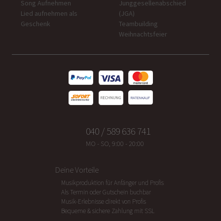
Song Aufnehmen
Junggesellenabschied
Lied aufnehmen als
(JGA)
Geschenk
Teambuilding
Weihnachtsfeier
040 / 589 636 741
MO - SO, 9:00 - 20:00
Deine Vorteile
Musikproduktion für Anfänger und Profis
Als Termin oder Gutschein buchbar
Musik-Erlebnisse direkt von Profis
Bequeme & sichere Zahlung mit SSL