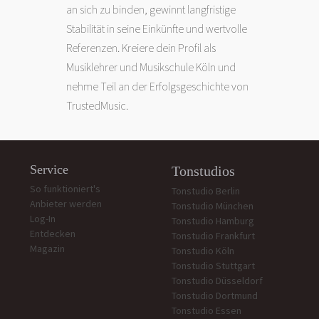
an sich zu binden, gewinnt langfristige
Stabilität in seine Einkünfte und wertvolle
Referenzen. Kreiere dein Profil als
Musiklehrer und Musikschule Köln und
nehme Teil an der Erfolgsgeschichte von
TrustedMusic.
Service
Tonstudios
So funktioniert's
Tonstudio Berlin
Anbieter werden
Tonstudio München
Log-In
Tonstudio Hamburg
Entdecken
Tonstudio Frankfurt
Magazin
Tonstudio Köln
Tonstudio Stuttgart
Tonstudio Düsseldorf
Tonstudio Dortmund
Tonstudio Essen