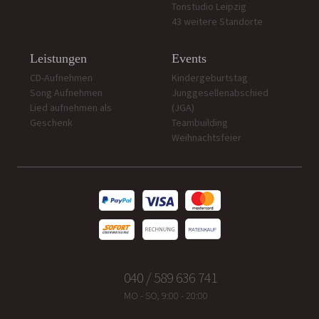
Tonstudio Leipzig
43 weitere Standorte
Leistungen
Events
CD-Aufnehmen
Kindergeburtstag
Song Aufnehmen
Junggesellenabschied
Lied aufnehmen als
(JGA)
Geschenk
Teambuilding
Weihnachtsfeier
040 / 589 636 741
MO - SO, 9:00 - 20:00