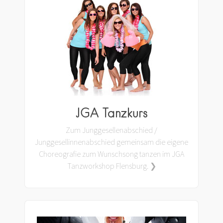
JGA Tanzkurs
Zum Junggesellenabschied /
Junggesellinnenabschied gemeinsam die eigene
Choreografie zum Wunschsong tanzen im JGA
Tanzworkshop Flensburg. ❯