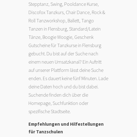
Stepptanz
,
Swing
, Pooldance Kurse,
Discofox Tanzkurs, Chair Dance, Rock &
Roll Tanzworkshop,
Ballett
,
Tango
Tanzen in Flensburg
, Standard/Latein
Tänze,
Boogie Woogie
, Geschenk
Gutscheine für Tanzkurse in Flensburg
gebucht. Du bist auf der Suche nach
einem neuen Umsatzkanal? Ein Auftritt
auf unserer Plattform lässt deine Suche
enden. Es dauert keine fünf Minuten. Lade
deine Daten hoch und du bist dabei.
Suchende finden dich über die
Homepage, Suchfunktion oder
spezifische Stadtseite.
Empfehlungen und Hilfestellungen
für Tanzschulen