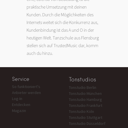
praktische Umsetzung mit deinen
Kunden. Durch die Möglichkeiten des
Internets weitet sich die Konkurrenz aus,
Kundenbindung ist das A und O in der
heutigen Welt. Tanzschule aus Flensburg
stellen sich auf TrustedMusic dar, komm
auch du hinzu.
Service
Tonstudios
So funktioniert's
Tonstudio Berlin
Anbieter werden
Tonstudio München
Log-In
Tonstudio Hamburg
Entdecken
Tonstudio Frankfurt
Magazin
Tonstudio Köln
Tonstudio Stuttgart
Tonstudio Düsseldorf