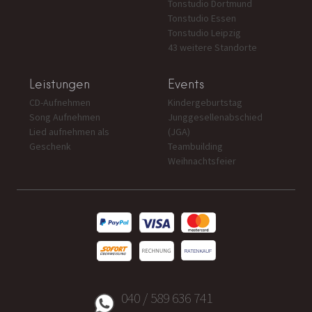
Tonstudio Dortmund
Tonstudio Essen
Tonstudio Leipzig
43 weitere Standorte
Leistungen
Events
CD-Aufnehmen
Kindergeburtstag
Song Aufnehmen
Junggesellenabschied
Lied aufnehmen als
(JGA)
Geschenk
Teambuilding
Weihnachtsfeier
040 / 589 636 741