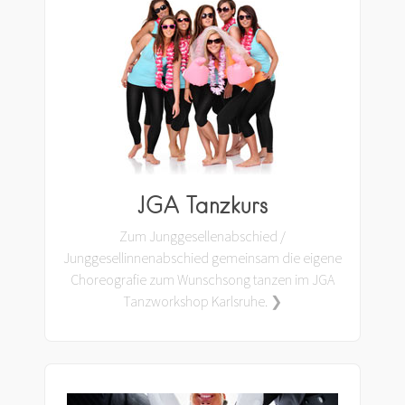
JGA Tanzkurs
Zum Junggesellenabschied /
Junggesellinnenabschied gemeinsam die eigene
Choreografie zum Wunschsong tanzen im JGA
Tanzworkshop Karlsruhe. ❯