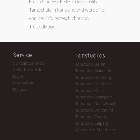
Empfehlungen. Erstelle dein Profil als
Tanzschule in Karlsruhe und werde Teil
von der Erfolgsgeschichte von
TrustedMusic.
Service
Tonstudios
So funktioniert's
Tonstudio Berlin
Anbieter werden
Tonstudio München
Log-In
Tonstudio Hamburg
Entdecken
Tonstudio Frankfurt
Magazin
Tonstudio Köln
Tonstudio Stuttgart
Tonstudio Düsseldorf
Tonstudio Dortmund
Tonstudio Essen
Tonstudio Leipzig
43 weitere Standorte