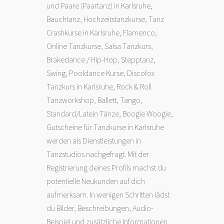
und Paare (Paartanz) in Karlsruhe,
Bauchtanz, Hochzeitstanzkurse, Tanz
Crashkurse in Karlsruhe,
Flamenco
,
Online Tanzkurse, Salsa Tanzkurs,
Brakedance /
Hip-Hop
,
Stepptanz
,
Swing
, Pooldance Kurse, Discofox
Tanzkurs in Karlsruhe, Rock & Roll
Tanzworkshop,
Ballett
,
Tango
,
Standard/Latein Tänze,
Boogie Woogie
,
Gutscheine für Tanzkurse in Karlsruhe
werden als Dienstleistungen in
Tanzstudios nachgefragt. Mit der
Registrierung deines Profils machst du
potentielle Neukunden auf dich
aufmerksam. In wenigen Schritten lädst
du Bilder, Beschreibungen, Audio-
Beispiel und zusätzliche Informationen