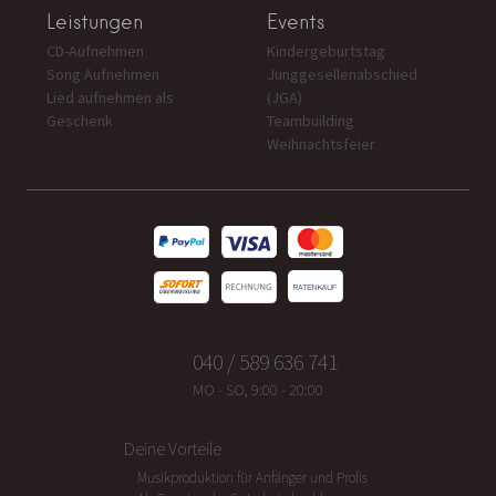
Leistungen
Events
CD-Aufnehmen
Kindergeburtstag
Song Aufnehmen
Junggesellenabschied
Lied aufnehmen als
(JGA)
Geschenk
Teambuilding
Weihnachtsfeier
040 / 589 636 741
MO - SO, 9:00 - 20:00
Deine Vorteile
Musikproduktion für Anfänger und Profis