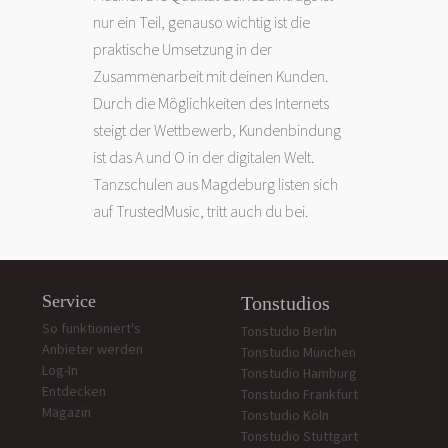
nur ein Teil, genauso wichtig ist die
praktische Umsetzung in der
Zusammenarbeit mit deinen Kunden.
Durch die Möglichkeiten des Internets
steigt der Wettbewerb, Kundenbindung
ist das A und O in der digitalen Welt.
Tanzschulen aus Magdeburg listen sich
auf TrustedMusic, tritt auch du bei.
Service
Tonstudios
So funktioniert's
Tonstudio Berlin
Anbieter werden
Tonstudio München
Log-In
Tonstudio Hamburg
Entdecken
Tonstudio Frankfurt
Magazin
Tonstudio Köln
Tonstudio Stuttgart