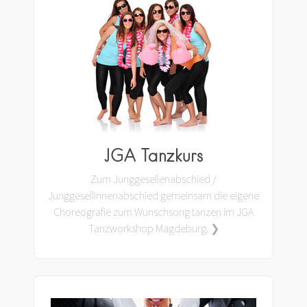
JGA Tanzkurs
Zum Junggesellenabschied /
Junggesellinnenabschied gemeinsam die eigene
Choreografie zum Wunschsong tanzen im JGA
Tanzworkshop Magdeburg. ❯