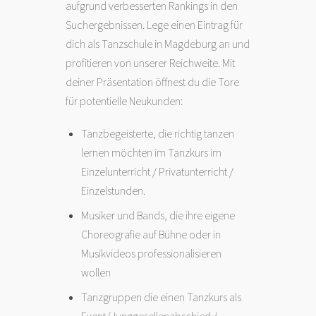
aufgrund verbesserten Rankings in den
Suchergebnissen. Lege einen Eintrag für
dich als Tanzschule in Magdeburg an und
profitieren von unserer Reichweite. Mit
deiner Präsentation öffnest du die Tore
für potentielle Neukunden:
Tanzbegeisterte, die richtig tanzen
lernen möchten im Tanzkurs im
Einzelunterricht / Privatunterricht /
Einzelstunden.
Musiker und Bands, die ihre eigene
Choreografie auf Bühne oder in
Musikvideos professionalisieren
wollen
Tanzgruppen die einen Tanzkurs als
Event (Junggesellenabschied /