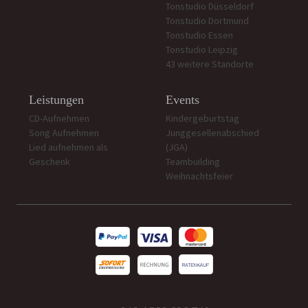
Tonstudio Düsseldorf
Tonstudio Dortmund
Tonstudio Essen
Tonstudio Leipzig
43 weitere Standorte
Leistungen
Events
CD-Aufnehmen
Kindergeburtstag
Song Aufnehmen
Junggesellenabschied
Lied aufnehmen als
(JGA)
Geschenk
Teambuilding
Weihnachtsfeier