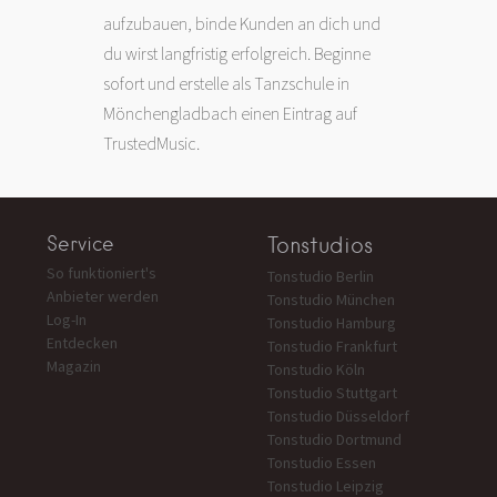
aufzubauen, binde Kunden an dich und
du wirst langfristig erfolgreich. Beginne
sofort und erstelle als Tanzschule in
Mönchengladbach einen Eintrag auf
TrustedMusic.
Service
Tonstudios
So funktioniert's
Tonstudio Berlin
Anbieter werden
Tonstudio München
Log-In
Tonstudio Hamburg
Entdecken
Tonstudio Frankfurt
Magazin
Tonstudio Köln
Tonstudio Stuttgart
Tonstudio Düsseldorf
Tonstudio Dortmund
Tonstudio Essen
Tonstudio Leipzig