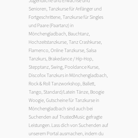
Jugendliche und Erwachse und
Senioren, Tanzkurse für Anfänger und
Fortgeschrittene, Tanzkurse für Singles
und Paare (Paartanz) in
Mönchengladbach, Bauchtanz,
Hochzeitstanzkurse, Tanz Crashkurse,
Flamenco
, Online Tanzkurse, Salsa
Tanzkurs, Brakedance /
Hip-Hop
,
Stepptanz
,
Swing
, Pooldance Kurse,
Discofox Tanzkurs in Mönchengladbach,
Rock & Roll Tanzworkshop,
Ballett
,
Tango
, Standard/Latein Tänze,
Boogie
Woogie
, Gutscheine für Tanzkurse in
Mönchengladbach sind auch bei
Suchenden auf TrustedMusic gefragte
Leistungen. Lass dich von Suchenden auf
unserem Portal ausmachen, indem du