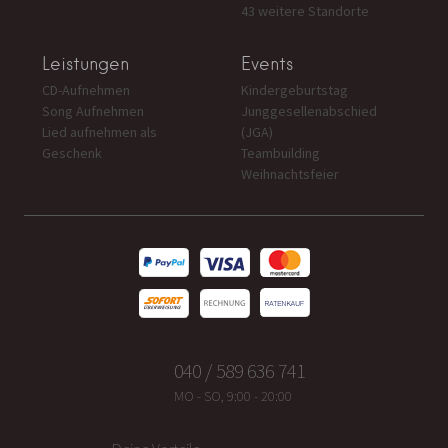
43 weitere Standorte
Leistungen
Events
CD-Aufnehmen
Kindergeburtstag
Song Aufnehmen
Junggesellenabschied
Lied aufnehmen als
(JGA)
Geschenk
Teambuilding
Weihnachtsfeier
040 / 589 636 741
MO - SO, 9:00 - 20:00