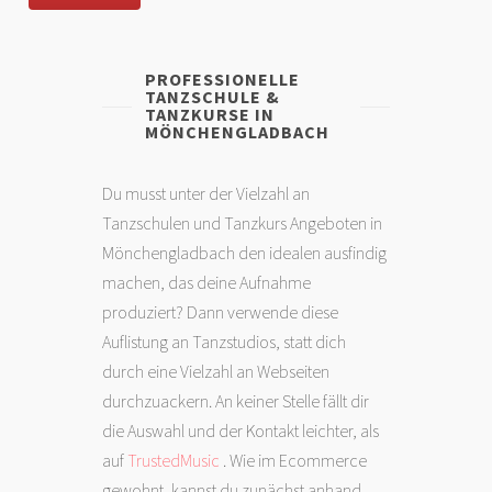
PROFESSIONELLE
TANZSCHULE &
TANZKURSE IN
MÖNCHENGLADBACH
Du musst unter der Vielzahl an
Tanzschulen und Tanzkurs Angeboten in
Mönchengladbach den idealen ausfindig
machen, das deine Aufnahme
produziert? Dann verwende diese
Auflistung an Tanzstudios, statt dich
durch eine Vielzahl an Webseiten
durchzuackern. An keiner Stelle fällt dir
die Auswahl und der Kontakt leichter, als
auf
TrustedMusic
. Wie im Ecommerce
gewohnt, kannst du zunächst anhand