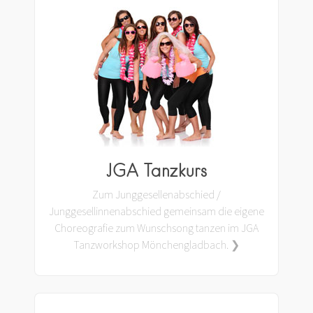
JGA Tanzkurs
Zum Junggesellenabschied /
Junggesellinnenabschied gemeinsam die eigene
Choreografie zum Wunschsong tanzen im JGA
Tanzworkshop Mönchengladbach. ❯