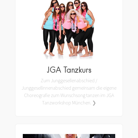
JGA Tanzkurs
Zum Junggesellenabschied /
Junggesellinnenabschied gemeinsam die eigene
Choreografie zum Wunschsong tanzen im JGA
Tanzworkshop München. ❯