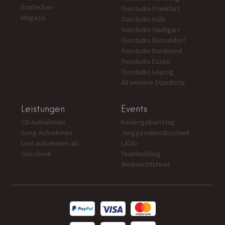
Entdecken
Tonstudio Frankfurt
Magazin
Tonstudio Köln
Tonstudio Stuttgart
Tonstudio Düsseldorf
Tonstudio Dortmund
Tonstudio Essen
Tonstudio Leipzig
43 weitere Standorte
Leistungen
Events
CD-Aufnehmen
Kindergeburtstag
Song Aufnehmen
Junggesellenabschied
Lied aufnehmen als
(JGA)
Geschenk
Teambuilding
Weihnachtsfeier