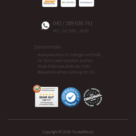
040 / 589 636 741
MO - SO, 9:00 - 20:00
Deine Vorteile
Musikproduktion für Anfänger und Profis
Als Termin oder Gutschein buchbar
Musik-Erlebnisse direkt von Profis
Bequeme & sichere Zahlung mit SSL
Copyright ©
2026
TrustedMusic