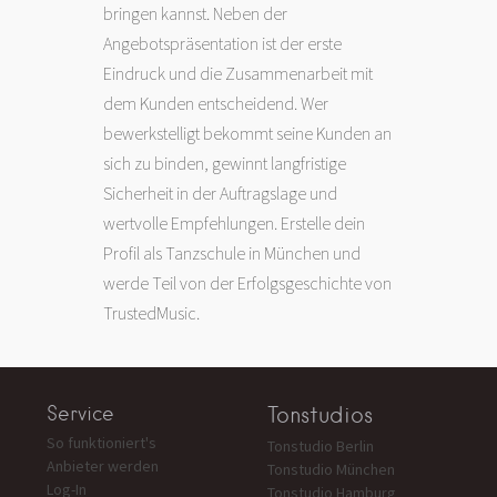
bringen kannst. Neben der
Angebotspräsentation ist der erste
Eindruck und die Zusammenarbeit mit
dem Kunden entscheidend. Wer
bewerkstelligt bekommt seine Kunden an
sich zu binden, gewinnt langfristige
Sicherheit in der Auftragslage und
wertvolle Empfehlungen. Erstelle dein
Profil als Tanzschule in München und
werde Teil von der Erfolgsgeschichte von
TrustedMusic.
Service
Tonstudios
So funktioniert's
Tonstudio Berlin
Anbieter werden
Tonstudio München
Log-In
Tonstudio Hamburg