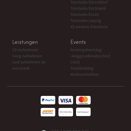
Tonstudio Düsseldorf
Tonstudio Dortmund
Tonstudio Essen
Tonstudio Leipzig
43 weitere Standorte
Leistungen
Events
CD-Aufnehmen
Kindergeburtstag
Song Aufnehmen
Junggesellenabschied
Lied aufnehmen als
(JGA)
Geschenk
Teambuilding
Weihnachtsfeier