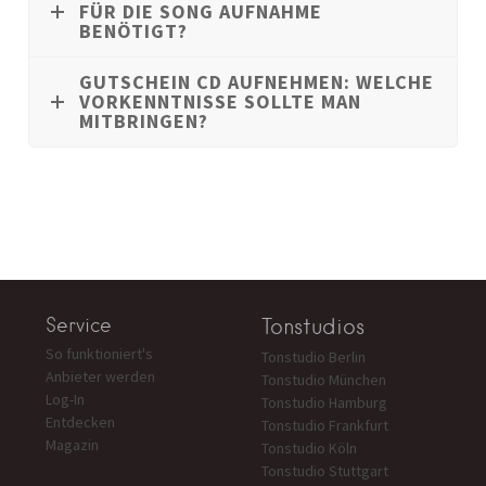
FÜR DIE SONG AUFNAHME
BENÖTIGT?
GUTSCHEIN CD AUFNEHMEN: WELCHE
VORKENNTNISSE SOLLTE MAN
MITBRINGEN?
Service
Tonstudios
So funktioniert's
Tonstudio Berlin
Anbieter werden
Tonstudio München
Log-In
Tonstudio Hamburg
Entdecken
Tonstudio Frankfurt
Magazin
Tonstudio Köln
Tonstudio Stuttgart