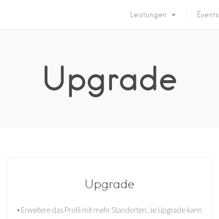
Leistungen
Events
Upgrade
Upgrade
• Erweitere das Profil mit mehr Standorten. Je Upgrade kann