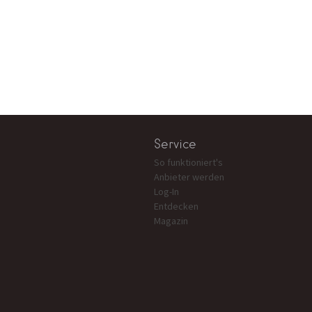
Service
So funktioniert's
Anbieter werden
Log-In
Entdecken
Magazin