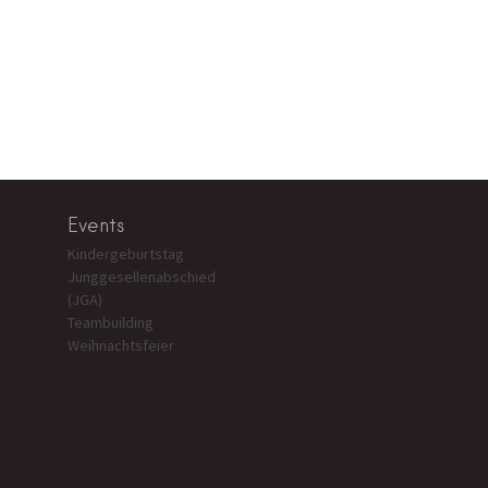
Events
Kindergeburtstag
Junggesellenabschied
(JGA)
Teambuilding
Weihnachtsfeier