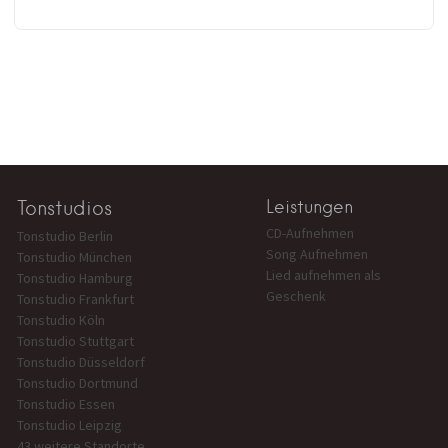
Tonstudios
Leistungen
CD-Aufnehmen
Tonstudio Berlin
Song Aufnehmen
Tonstudio München
Lied aufnehmen als
Tonstudio Hamburg
Geschenk
Tonstudio Frankfurt
Tonstudio Köln
Tonstudio Stuttgart
Tonstudio Düsseldorf
Tonstudio Dortmund
Tonstudio Essen
Tonstudio Leipzig
43 weitere Standorte