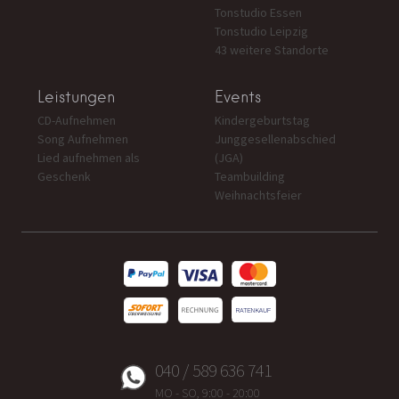
Tonstudio Essen
Tonstudio Leipzig
43 weitere Standorte
Leistungen
Events
CD-Aufnehmen
Kindergeburtstag
Song Aufnehmen
Junggesellenabschied
Lied aufnehmen als
(JGA)
Geschenk
Teambuilding
Weihnachtsfeier
040 / 589 636 741
MO - SO, 9:00 - 20:00