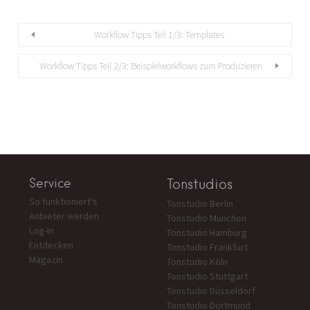
Workflow Tipps Teil 1/3: Templates
Workflow Tipps Teil 2/3: Beispielworkflows zum Produzieren
Service
Tonstudios
So funktioniert's
Tonstudio Berlin
Anbieter werden
Tonstudio München
Log-In
Tonstudio Hamburg
Entdecken
Tonstudio Frankfurt
Magazin
Tonstudio Köln
Tonstudio Stuttgart
Tonstudio Düsseldorf
Tonstudio Dortmund