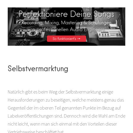
Selbstvermarktung
Natürlich gibt es beim Weg der Selbstvermarktung einige
Herausforderungen zu beseitigen, welche meistens genau das
Gegenteil der im oberen Teil genannten Punkte im Bezug auf
Labelveröffentlichungen sind. Dennoch wird die Wahl am Ende
nicht leicht, wenn man sich einmal mit den Vorteilen dieser
Vertriebsweise beschäftigt hat.