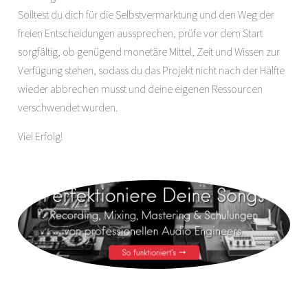
Solltest du dich für die Selbstvermarktung und den Weg der
freien Entscheidungen aussprechen, prüfe vor dem Start
sorgfältig, ob genügend monetäre Mittel, Zeit und Wissen zur
Verfügung stehen, sodass du das Projekt nicht nach der Hälfte
wieder abbrechen musst und deine eigenen Ressourcen
verschwendet wurden.
Viel Erfolg!