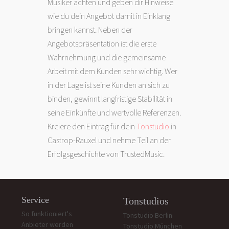
Musiker achten und geben dir Hinweise
wie du dein Angebot damit in Einklang
bringen kannst. Neben der
Angebotspräsentation ist die erste
Wahrnehmung und die gemeinsame
Arbeit mit dem Kunden sehr wichtig. Wer
in der Lage ist seine Kunden an sich zu
binden, gewinnt langfristige Stabilität in
seine Einkünfte und wertvolle Referenzen.
Kreiere den Eintrag für dein
Tonstudio
in
Castrop-Rauxel und nehme Teil an der
Erfolgsgeschichte von TrustedMusic.
Service
Tonstudios
So funktioniert's
Tonstudio Berlin
Anbieter werden
Tonstudio München