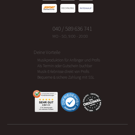
040 / 589 636 741
MO - SO, 9:00 - 20:00
Deine Vorteile
Musikproduktion für Anfänger und Profis
Als Termin oder Gutschein buchbar
Musik-Erlebnisse direkt von Profis
Bequeme & sichere Zahlung mit SSL