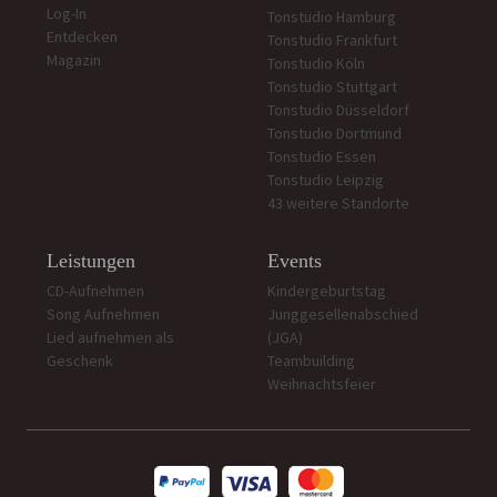
Log-In
Tonstudio Hamburg
Entdecken
Tonstudio Frankfurt
Magazin
Tonstudio Köln
Tonstudio Stuttgart
Tonstudio Düsseldorf
Tonstudio Dortmund
Tonstudio Essen
Tonstudio Leipzig
43 weitere Standorte
Leistungen
Events
CD-Aufnehmen
Kindergeburtstag
Song Aufnehmen
Junggesellenabschied
Lied aufnehmen als
(JGA)
Geschenk
Teambuilding
Weihnachtsfeier