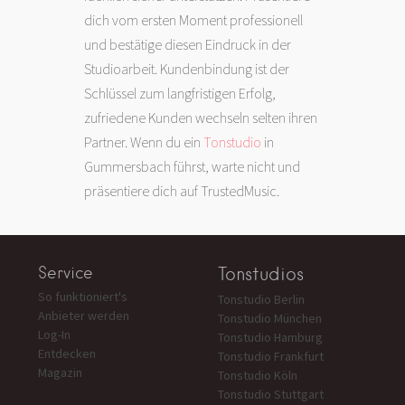
dich vom ersten Moment professionell
und bestätige diesen Eindruck in der
Studioarbeit. Kundenbindung ist der
Schlüssel zum langfristigen Erfolg,
zufriedene Kunden wechseln selten ihren
Partner. Wenn du ein
Tonstudio
in
Gummersbach führst, warte nicht und
präsentiere dich auf TrustedMusic.
Service
Tonstudios
So funktioniert's
Tonstudio Berlin
Anbieter werden
Tonstudio München
Log-In
Tonstudio Hamburg
Entdecken
Tonstudio Frankfurt
Magazin
Tonstudio Köln
Tonstudio Stuttgart