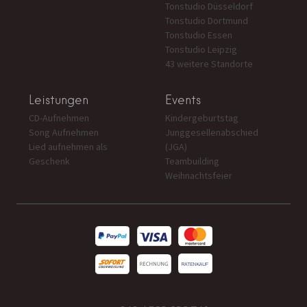
Tonstudio Düsseldorf
Tonstudio Dortmund
Tonstudio Essen
Tonstudio Leipzig
43 weitere Standorte
Leistungen
Events
CD-Aufnehmen
Kindergeburtstag
Song Aufnehmen
Junggesellenabschied
Lied aufnehmen als
(JGA)
Geschenk
Teambuilding
Weihnachtsfeier