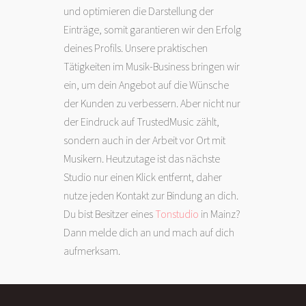
und optimieren die Darstellung der
Einträge, somit garantieren wir den Erfolg
deines Profils. Unsere praktischen
Tätigkeiten im Musik-Business bringen wir
ein, um dein Angebot auf die Wünsche
der Kunden zu verbessern. Aber nicht nur
der Eindruck auf TrustedMusic zählt,
sondern auch in der Arbeit vor Ort mit
Musikern. Heutzutage ist das nächste
Studio nur einen Klick entfernt, daher
nutze jeden Kontakt zur Bindung an dich.
Du bist Besitzer eines
Tonstudio
in Mainz?
Dann melde dich an und mach auf dich
aufmerksam.