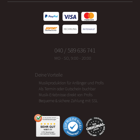
040 / 589 636 741
MO - SO, 9:00 - 20:00
Deine Vorteile
Musikproduktion für Anfänger und Profis
Als Termin oder Gutschein buchbar
Musik-Erlebnisse direkt von Profis
Bequeme & sichere Zahlung mit SSL