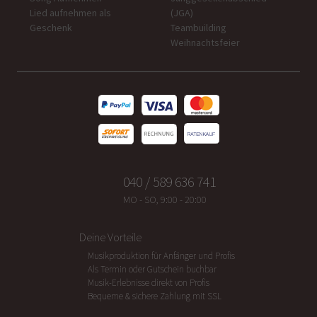
Lied aufnehmen als
(JGA)
Geschenk
Teambuilding
Weihnachtsfeier
040 / 589 636 741
MO - SO, 9:00 - 20:00
Deine Vorteile
Musikproduktion für Anfänger und Profis
Als Termin oder Gutschein buchbar
Musik-Erlebnisse direkt von Profis
Bequeme & sichere Zahlung mit SSL