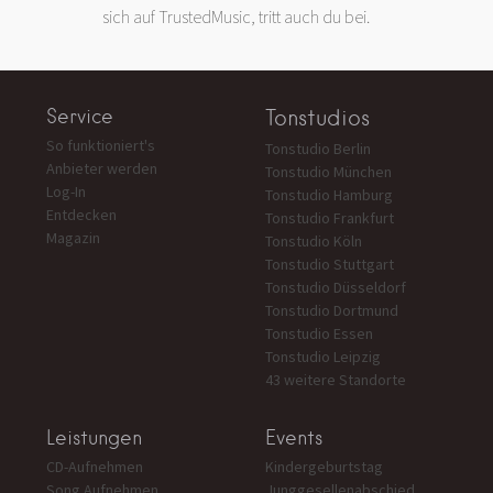
sich auf TrustedMusic, tritt auch du bei.
Service
Tonstudios
So funktioniert's
Tonstudio Berlin
Anbieter werden
Tonstudio München
Log-In
Tonstudio Hamburg
Entdecken
Tonstudio Frankfurt
Magazin
Tonstudio Köln
Tonstudio Stuttgart
Tonstudio Düsseldorf
Tonstudio Dortmund
Tonstudio Essen
Tonstudio Leipzig
43 weitere Standorte
Leistungen
Events
CD-Aufnehmen
Kindergeburtstag
Song Aufnehmen
Junggesellenabschied