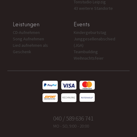
Tonstudio Leipzig
43 weitere Standorte
Leistungen
Events
CD-Aufnehmen
Kindergeburtstag
Song Aufnehmen
Junggesellenabschied
Lied aufnehmen als
(JGA)
Geschenk
Teambuilding
Weihnachtsfeier
040 / 589 636 741
MO - SO, 9:00 - 20:00