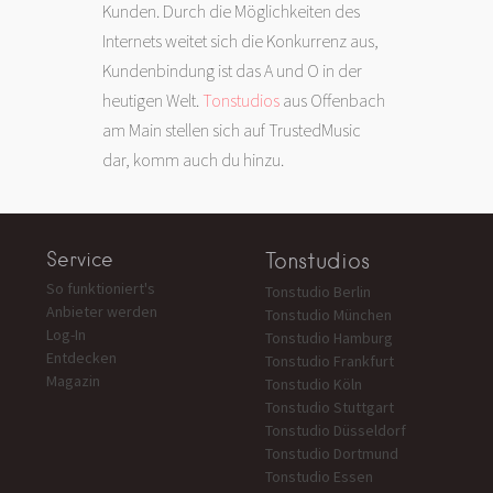
Kunden. Durch die Möglichkeiten des
Internets weitet sich die Konkurrenz aus,
Kundenbindung ist das A und O in der
heutigen Welt.
Tonstudios
aus Offenbach
am Main stellen sich auf TrustedMusic
dar, komm auch du hinzu.
Service
Tonstudios
So funktioniert's
Tonstudio Berlin
Anbieter werden
Tonstudio München
Log-In
Tonstudio Hamburg
Entdecken
Tonstudio Frankfurt
Magazin
Tonstudio Köln
Tonstudio Stuttgart
Tonstudio Düsseldorf
Tonstudio Dortmund
Tonstudio Essen