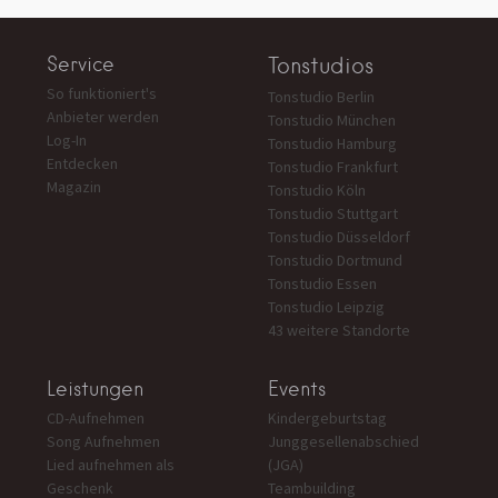
Service
Tonstudios
So funktioniert's
Tonstudio Berlin
Anbieter werden
Tonstudio München
Log-In
Tonstudio Hamburg
Entdecken
Tonstudio Frankfurt
Magazin
Tonstudio Köln
Tonstudio Stuttgart
Tonstudio Düsseldorf
Tonstudio Dortmund
Tonstudio Essen
Tonstudio Leipzig
43 weitere Standorte
Leistungen
Events
CD-Aufnehmen
Kindergeburtstag
Song Aufnehmen
Junggesellenabschied
Lied aufnehmen als
(JGA)
Geschenk
Teambuilding