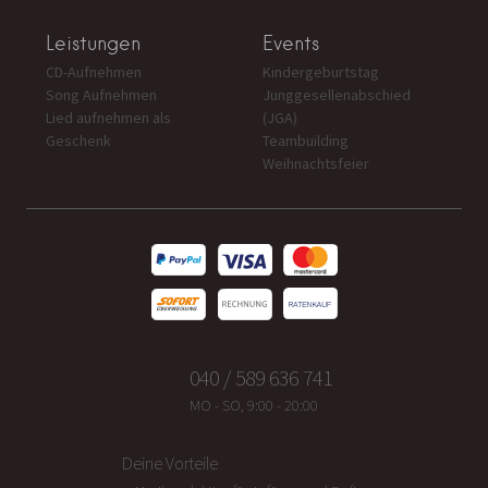
Leistungen
Events
CD-Aufnehmen
Kindergeburtstag
Song Aufnehmen
Junggesellenabschied
Lied aufnehmen als
(JGA)
Geschenk
Teambuilding
Weihnachtsfeier
040 / 589 636 741
MO - SO, 9:00 - 20:00
Deine Vorteile