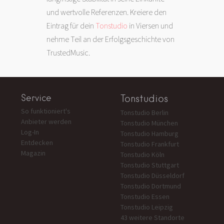
und wertvolle Referenzen. Kreiere den
Eintrag für dein
Tonstudio
in Viersen und
nehme Teil an der Erfolgsgeschichte von
TrustedMusic.
Service
Tonstudios
So funktioniert's
Tonstudio Berlin
Anbieter werden
Tonstudio München
Log-In
Tonstudio Hamburg
Entdecken
Tonstudio Frankfurt
Magazin
Tonstudio Köln
Tonstudio Stuttgart
Tonstudio Düsseldorf
Tonstudio Dortmund
Tonstudio Essen
Tonstudio Leipzig
43 weitere Standorte