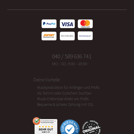
040 / 589 636 741
MO - SO, 9:00 - 20:00
Deine Vorteile
Musikproduktion für Anfänger und Profis
Als Termin oder Gutschein buchbar
Musik-Erlebnisse direkt von Profis
Bequeme & sichere Zahlung mit SSL