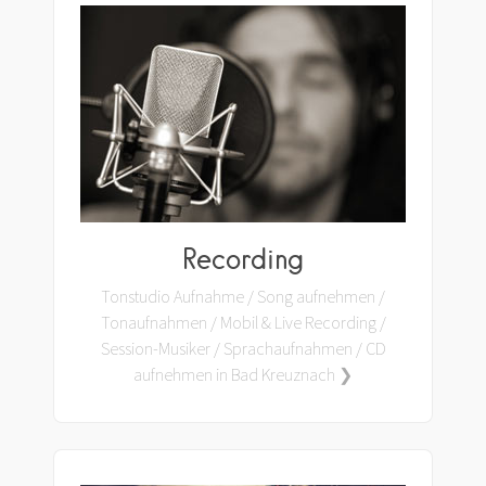
Recording
Tonstudio Aufnahme / Song aufnehmen /
Tonaufnahmen / Mobil & Live Recording /
Session-Musiker / Sprachaufnahmen / CD
aufnehmen in Bad Kreuznach ❯