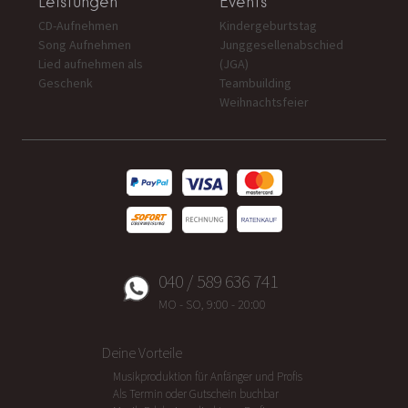
Leistungen
Events
CD-Aufnehmen
Kindergeburtstag
Song Aufnehmen
Junggesellenabschied
Lied aufnehmen als
(JGA)
Geschenk
Teambuilding
Weihnachtsfeier
040 / 589 636 741
MO - SO, 9:00 - 20:00
Deine Vorteile
Musikproduktion für Anfänger und Profis
Als Termin oder Gutschein buchbar