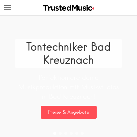
Tontechniker Bad
Kreuznach
Perfektioniere deine
Musikproduktion mit Musikstudios
in Bad Kreuznach!