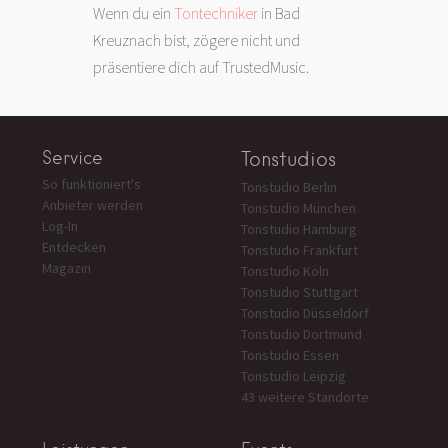
Wenn du ein
Tontechniker
in Bad
Kreuznach bist, zögere nicht und
präsentiere dich auf TrustedMusic.
Service
Tonstudios
So funktioniert's
Tonstudio Berlin
Anbieter werden
Tonstudio München
Log-In
Tonstudio Hamburg
Entdecken
Tonstudio Frankfurt
Magazin
Tonstudio Köln
Tonstudio Stuttgart
Tonstudio Düsseldorf
Tonstudio Dortmund
Tonstudio Essen
Tonstudio Leipzig
43 weitere Standorte