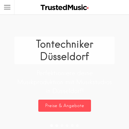
Tontechniker
Düsseldorf
Perfektioniere deine
Musikproduktion mit Musikstudios
in Düsseldorf!