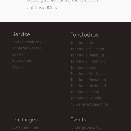
auf TrustedMusic.
Service
Tonstudios
So funktioniert's
Tonstudio Berlin
Anbieter werden
Tonstudio München
Log-In
Tonstudio Hamburg
Entdecken
Tonstudio Frankfurt
Magazin
Tonstudio Köln
Tonstudio Stuttgart
Tonstudio Düsseldorf
Tonstudio Dortmund
Tonstudio Essen
Tonstudio Leipzig
43 weitere Standorte
Leistungen
Events
CD-Aufnehmen
Kindergeburtstag