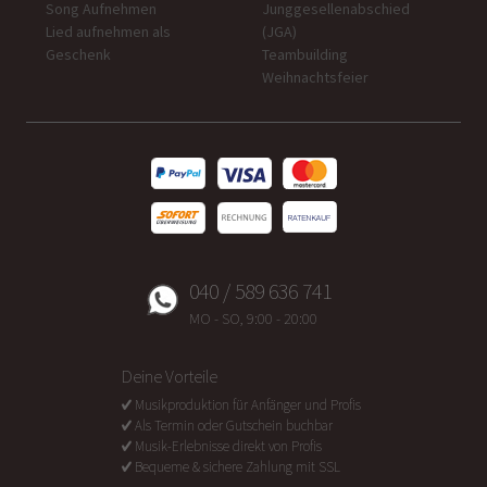
Song Aufnehmen
Junggesellenabschied
Lied aufnehmen als
(JGA)
Geschenk
Teambuilding
Weihnachtsfeier
040 / 589 636 741
MO - SO, 9:00 - 20:00
Deine Vorteile
Musikproduktion für Anfänger und Profis
Als Termin oder Gutschein buchbar
Musik-Erlebnisse direkt von Profis
Bequeme & sichere Zahlung mit SSL