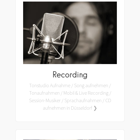
Recording
Tonstudio Aufnahme / Song aufnehmen /
Tonaufnahmen / Mobil & Live Recording /
Session-Musiker / Sprachaufnahmen / CD
aufnehmen in Düsseldorf ❯