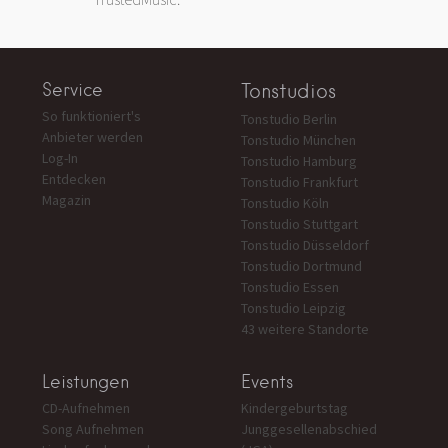
Service
Tonstudios
So funktioniert's
Tonstudio Berlin
Anbieter werden
Tonstudio München
Log-In
Tonstudio Hamburg
Entdecken
Tonstudio Frankfurt
Magazin
Tonstudio Köln
Tonstudio Stuttgart
Tonstudio Düsseldorf
Tonstudio Dortmund
Tonstudio Essen
Tonstudio Leipzig
43 weitere Standorte
Leistungen
Events
CD-Aufnehmen
Kindergeburtstag
Song Aufnehmen
Junggesellenabschied