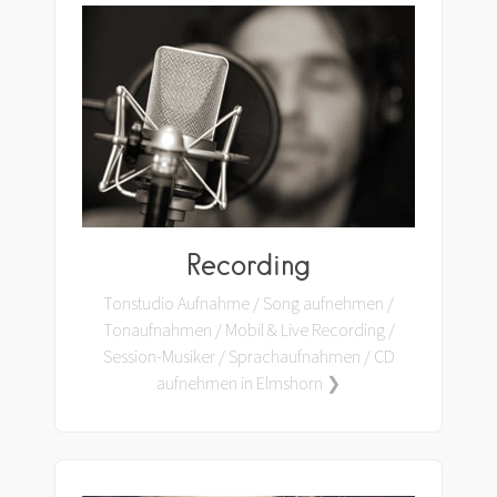
Recording
Tonstudio Aufnahme / Song aufnehmen /
Tonaufnahmen / Mobil & Live Recording /
Session-Musiker / Sprachaufnahmen / CD
aufnehmen in Elmshorn ❯