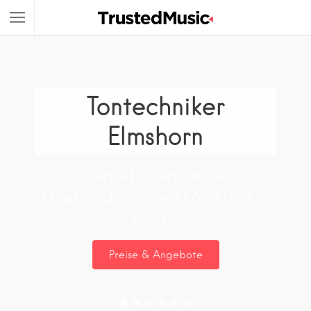
Tontechniker
Elmshorn
Perfektioniere deine
Musikproduktion mit Musikstudios
in Elmshorn!