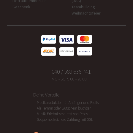
Lied aufnehmen als
(JGA)
Geschenk
Teambuilding
Weihnachtsfeier
040 / 589 636 741
MO - SO, 9:00 - 20:00
Deine Vorteile
Musikproduktion für Anfänger und Profis
Als Termin oder Gutschein buchbar
Musik-Erlebnisse direkt von Profis
Bequeme & sichere Zahlung mit SSL