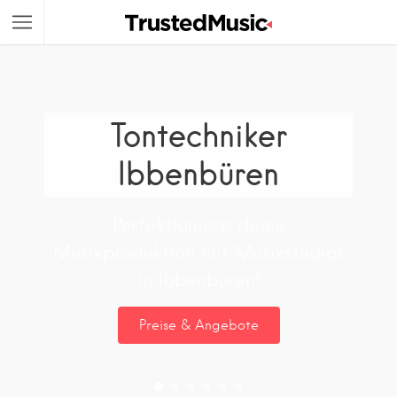
Tontechniker
Ibbenbüren
Perfektioniere deine
Musikproduktion mit Musikstudios
in Ibbenbüren!