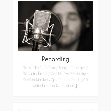
Recording
Tonstudio Aufnahme / Song aufnehmen /
Tonaufnahmen / Mobil & Live Recording /
Session-Musiker / Sprachaufnahmen / CD
aufnehmen in Ibbenbüren ❯