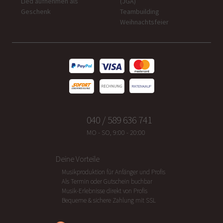
Lied aufnehmen als
(JGA)
Geschenk
Teambuilding
Weihnachtsfeier
040 / 589 636 741
MO - SO, 9:00 - 20:00
Deine Vorteile
Musikproduktion für Anfänger und Profis
Als Termin oder Gutschein buchbar
Musik-Erlebnisse direkt von Profis
Bequeme & sichere Zahlung mit SSL