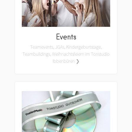
Events
Teamevents, JGAs, Kindergeburtstage,
Teambuildings, Weihnachtsfeiern im Tonstudio
Ibbenbüren ❯