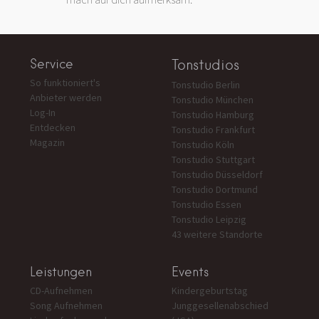
Service
Tonstudios
So funktioniert's
Tonstudio Berlin
Anbieter werden
Tonstudio München
Log-In
Tonstudio Hamburg
Entdecken
Tonstudio Frankfurt
Magazin
Tonstudio Köln
Tonstudio Stuttgart
Tonstudio Düsseldorf
Tonstudio Dortmund
Tonstudio Essen
Tonstudio Leipzig
43 weitere Standorte
Leistungen
Events
CD-Aufnehmen
Kindergeburtstag
Song Aufnehmen
Junggesellenabschied