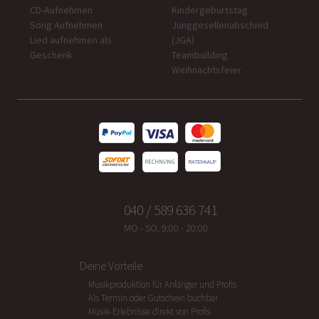
CD-Aufnehmen
Kindergeburtstag
Song Aufnehmen
Junggesellenabschied
Lied aufnehmen als
(JGA)
Geschenk
Teambuilding
Weihnachtsfeier
040 / 589 636 741
MO - SO, 9:00 - 20:00
Deine Vorteile
Musikproduktion für Anfänger und Profis
Als Termin oder Gutschein buchbar
Musik-Erlebnisse direkt von Profis