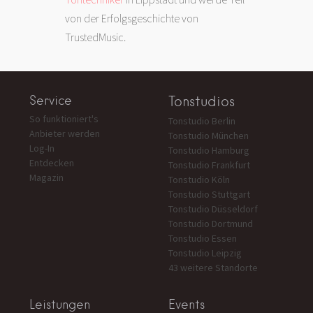
von der Erfolgsgeschichte von
TrustedMusic.
Service
Tonstudios
So funktioniert's
Tonstudio Berlin
Anbieter werden
Tonstudio München
Log-In
Tonstudio Hamburg
Entdecken
Tonstudio Frankfurt
Magazin
Tonstudio Köln
Tonstudio Stuttgart
Tonstudio Düsseldorf
Tonstudio Dortmund
Tonstudio Essen
Tonstudio Leipzig
43 weitere Standorte
Leistungen
Events