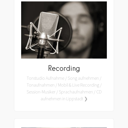
Recording
Tonstudio Aufnahme / Song aufnehmen /
Tonaufnahmen / Mobil & Live Recording /
Session-Musiker / Sprachaufnahmen / CD
aufnehmen in Lippstadt ❯